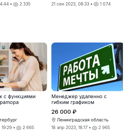
21 сен 2023, 08:33
•
1 074
14:44
•
2 335
к с функциями
Менеджер удаленно с
раmоpа
гибким графиком
26 000 ₽
тербург
Ленинградская область
, 19:29
•
2 665
18 апр 2023, 18:17
•
2 965