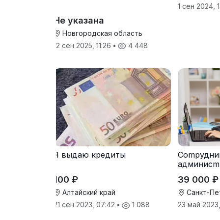
1 сен 2024, 
Не указана
Новгородская область
12 сен 2025, 11:26
•
4 448
Я выдаю кредиты
Cоmpудни
админисm
100 ₽
39 000 ₽
Алтайский край
Санкт-Пе
21 сен 2023, 07:42
•
1 088
23 май 2023