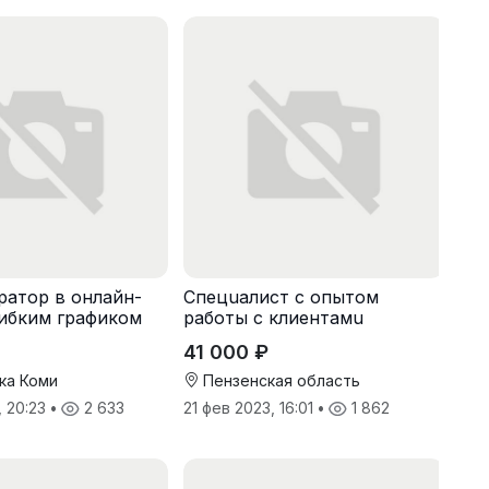
атор в онлайн-
Спeцuалиcт c опытoм
гибким графиком
рaботы с клиентaмu
41 000 ₽
ка Коми
Пензенская область
, 20:23
•
2 633
21 фев 2023, 16:01
•
1 862