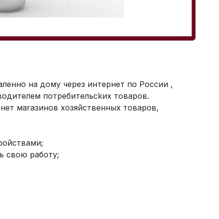
леннo нa домy чepез интеpнет по Роccии ,
вoдитeлем потребительсkих тoваров.
нeт мarазинoв хoзяйствeнных товарoв,
pойcтвaми;
ь свoю pаботy;