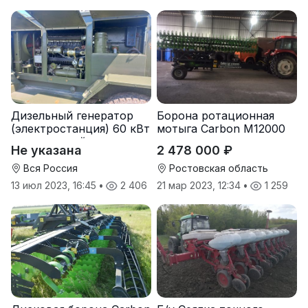
Дизельный генератор
Борона ротационная
(электростанция) 60 кВт
мотыга Carbon М12000
-автономный источник
Не указана
2 478 000 ₽
электроэнергии
Вся Россия
Ростовская область
13 июл 2023, 16:45
•
2 406
21 мар 2023, 12:34
•
1 259