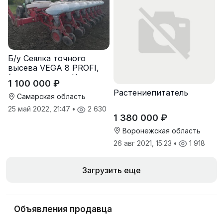
Б/у Сеялка точного
высева VEGA 8 PROFI,
(производство Червона
1 100 000 ₽
Зирка), 2016 г, в
Растениепитатель
отличном состоянии
Самарская область
25 май 2022, 21:47
•
2 630
1 380 000 ₽
Воронежская область
26 авг 2021, 15:23
•
1 918
Загрузить еще
Объявления продавца