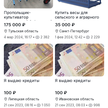
Пропольщик-
Купить весы для
культиватор
сельского и аграрного
штригерный 3-4-рядный
хозяйства от
175 000 ₽
35 000 ₽
«ТУЛКА-3/4»
производителя
Тульская область
Санкт-Петербург
4 мар 2024, 16:17
•
2 382
1 фев 2024, 12:42
•
2 229
Я выдаю кредиты
Я выдаю кредиты
100 ₽
100 ₽
Липецкая область
Ивановская область
21 сен 2023, 08:16
•
1 050
21 сен 2023, 08:03
•
998