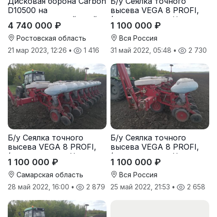
Дисковая борона Carbon
Б/у Сеялка точного
D10500 на
высева VEGA 8 PROFI,
подпружиненной стойке
(производство Червона
4 740 000 ₽
1 100 000 ₽
(3D)
Зирка), 2016 г., в
отличном состоянии
Ростовская область
Вся Россия
21 мар 2023, 12:26
•
1 416
31 май 2022, 05:48
•
2 730
Б/у Сеялка точного
Б/у Сеялка точного
высева VEGA 8 PROFI,
высева VEGA 8 PROFI,
(производство Червона
(производство Червона
1 100 000 ₽
1 100 000 ₽
Зирка), 2016 г., в
Зирка), 2016 г., в
отличном состоянии
отличном состоянии
Самарская область
Вся Россия
28 май 2022, 16:00
•
2 879
25 май 2022, 21:53
•
2 658