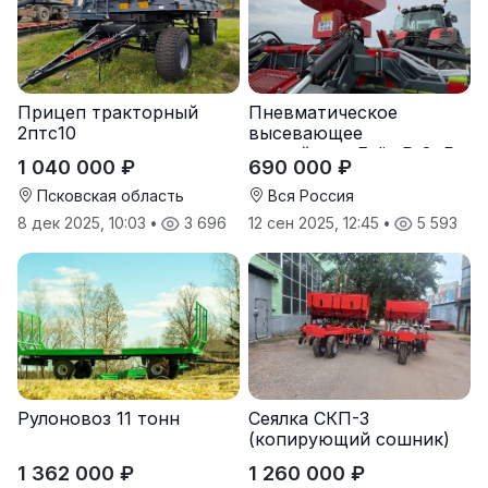
Прицеп тракторный
Пневматическое
2птс10
высевающее
устройство Folio R-8, R-
1 040 000 ₽
690 000 ₽
12
Псковская область
Вся Россия
8 дек 2025, 10:03
•
3 696
12 сен 2025, 12:45
•
5 593
Рулоновоз 11 тонн
Сеялка СКП-3
(копирующий сошник)
1 362 000 ₽
1 260 000 ₽