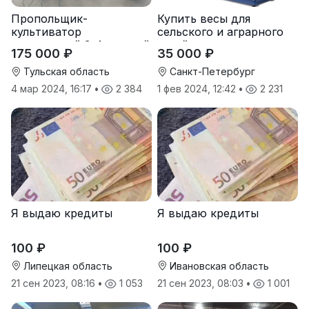
Пропольщик-
Купить весы для
культиватор
сельского и аграрного
штригерный 3-4-рядный
хозяйства от
175 000 ₽
35 000 ₽
«ТУЛКА-3/4»
производителя
Тульская область
Санкт-Петербург
4 мар 2024, 16:17
•
2 384
1 фев 2024, 12:42
•
2 231
Я выдаю кредиты
Я выдаю кредиты
100 ₽
100 ₽
Липецкая область
Ивановская область
21 сен 2023, 08:16
•
1 053
21 сен 2023, 08:03
•
1 001