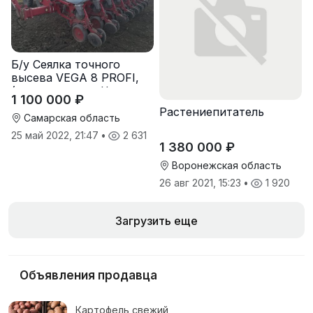
Б/у Сеялка точного
высева VEGA 8 PROFI,
(производство Червона
1 100 000 ₽
Зирка), 2016 г, в
Растениепитатель
отличном состоянии
Самарская область
25 май 2022, 21:47
•
2 631
1 380 000 ₽
Воронежская область
26 авг 2021, 15:23
•
1 920
Загрузить еще
Объявления продавца
Картофель свежий