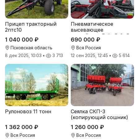
Прицеп тракторный
Пневматическое
2птс10
высевающее
устройство Folio R-8, R-
1 040 000 ₽
690 000 ₽
12
Псковская область
Вся Россия
8 дек 2025, 10:03
•
3 713
12 сен 2025, 12:45
•
5 614
Рулоновоз 11 тонн
Сеялка СКП-3
(копирующий сошник)
1 362 000 ₽
1 260 000 ₽
Вся Россия
Вся Россия