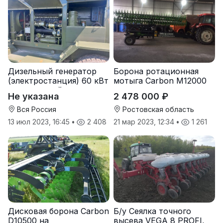
Дизельный генератор
Борона ротационная
(электростанция) 60 кВт
мотыга Carbon М12000
-автономный источник
Не указана
2 478 000 ₽
электроэнергии
Вся Россия
Ростовская область
13 июл 2023, 16:45
•
2 408
21 мар 2023, 12:34
•
1 261
Дисковая борона Carbon
Б/у Сеялка точного
D10500 на
высева VEGA 8 PROFI,