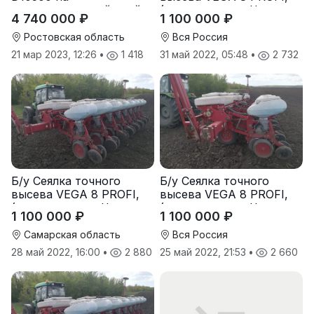
подпружиненной стойке
(производство Червона
4 740 000 ₽
1 100 000 ₽
(3D)
Зирка), 2016 г., в
отличном состоянии
Ростовская область
Вся Россия
21 мар 2023, 12:26
•
1 418
31 май 2022, 05:48
•
2 732
Б/у Сеялка точного
Б/у Сеялка точного
высева VEGA 8 PROFI,
высева VEGA 8 PROFI,
(производство Червона
(производство Червона
1 100 000 ₽
1 100 000 ₽
Зирка), 2016 г., в
Зирка), 2016 г., в
отличном состоянии
отличном состоянии
Самарская область
Вся Россия
28 май 2022, 16:00
•
2 880
25 май 2022, 21:53
•
2 660