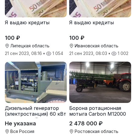
Я выдаю кредиты
Я выдаю кредиты
100 ₽
100 ₽
Липецкая область
Ивановская область
21 сен 2023, 08:16
•
1 054
21 сен 2023, 08:03
•
1 002
Дизельный генератор
Борона ротационная
(электростанция) 60 кВт
мотыга Carbon М12000
-автономный источник
Не указана
2 478 000 ₽
электроэнергии
Вся Россия
Ростовская область