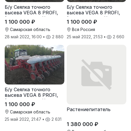
Б/у Сеялка точного
Б/у Сеялка точного
высева VEGA 8 PROFI,
высева VEGA 8 PROFI,
(производство Червона
(производство Червона
1 100 000 ₽
1 100 000 ₽
Зирка), 2016 г., в
Зирка), 2016 г., в
отличном состоянии
отличном состоянии
Самарская область
Вся Россия
28 май 2022, 16:00
•
2 880
25 май 2022, 21:53
•
2 660
Б/у Сеялка точного
высева VEGA 8 PROFI,
(производство Червона
1 100 000 ₽
Зирка), 2016 г, в
Растениепитатель
отличном состоянии
Самарская область
25 май 2022, 21:47
•
2 631
1 380 000 ₽