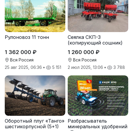
Рулоновоз 11 тонн
Сеялка СКП-3
(копирующий сошник)
1 362 000 ₽
1 260 000 ₽
Вся Россия
Вся Россия
25 авг 2025, 06:36
•
5 151
2 июл 2025, 13:06
•
3 788
Оборотный плуг «Танго»
Разбрасыватель
шестикорпусной (5+1)
минеральных удобрений
«Тверк»