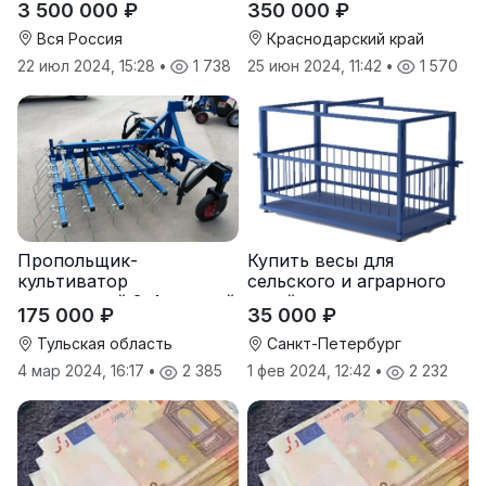
3 500 000 ₽
350 000 ₽
Вся Россия
Краснодарский край
22 июл 2024, 15:28
•
1 738
25 июн 2024, 11:42
•
1 570
Пропольщик-
Купить весы для
культиватор
сельского и аграрного
штригерный 3-4-рядный
хозяйства от
175 000 ₽
35 000 ₽
«ТУЛКА-3/4»
производителя
Тульская область
Санкт-Петербург
4 мар 2024, 16:17
•
2 385
1 фев 2024, 12:42
•
2 232