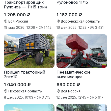
Транспортировщик
Рулоновоз 11/15
Рулонов — 11/15 тонн
1 205 000 ₽
1 162 000 ₽
Вся Россия
Воронежская область
18 мар 2026, 10:09
•
1 142
16 дек 2025, 12:22
•
3 431
Прицеп тракторный
Пневматическое
2птс10
высевающее
устройство Folio R-8, R-
1 040 000 ₽
690 000 ₽
12
Псковская область
Вся Россия
8 дек 2025, 10:03
•
3 715
12 сен 2025, 12:45
•
5 617