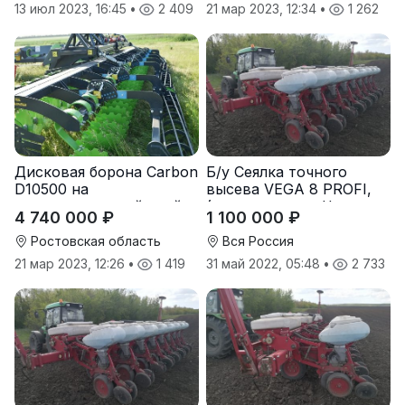
13 июл 2023, 16:45
•
2 409
21 мар 2023, 12:34
•
1 262
Дисковая борона Carbon
Б/у Сеялка точного
D10500 на
высева VEGA 8 PROFI,
подпружиненной стойке
(производство Червона
4 740 000 ₽
1 100 000 ₽
(3D)
Зирка), 2016 г., в
отличном состоянии
Ростовская область
Вся Россия
21 мар 2023, 12:26
•
1 419
31 май 2022, 05:48
•
2 733