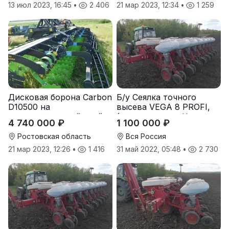
13 июл 2023, 16:45
•
2 406
21 мар 2023, 12:34
•
1 259
Дисковая борона Carbon
Б/у Сеялка точного
D10500 на
высева VEGA 8 PROFI,
подпружиненной стойке
(производство Червона
4 740 000 ₽
1 100 000 ₽
(3D)
Зирка), 2016 г., в
отличном состоянии
Ростовская область
Вся Россия
21 мар 2023, 12:26
•
1 416
31 май 2022, 05:48
•
2 730