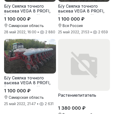
Б/у Сеялка точного
Б/у Сеялка точного
высева VEGA 8 PROFI,
высева VEGA 8 PROFI,
(производство Червона
(производство Червона
1 100 000 ₽
1 100 000 ₽
Зирка), 2016 г., в
Зирка), 2016 г., в
отличном состоянии
отличном состоянии
Самарская область
Вся Россия
28 май 2022, 16:00
•
2 880
25 май 2022, 21:53
•
2 659
Б/у Сеялка точного
высева VEGA 8 PROFI,
(производство Червона
1 100 000 ₽
Зирка), 2016 г, в
Растениепитатель
отличном состоянии
Самарская область
25 май 2022, 21:47
•
2 631
1 380 000 ₽