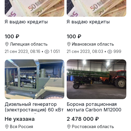
Я выдаю кредиты
Я выдаю кредиты
100 ₽
100 ₽
Липецкая область
Ивановская область
21 сен 2023, 08:16
•
1 051
21 сен 2023, 08:03
•
999
Дизельный генератор
Борона ротационная
(электростанция) 60 кВт
мотыга Carbon М12000
-автономный источник
Не указана
2 478 000 ₽
электроэнергии
Вся Россия
Ростовская область