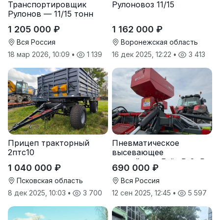
Транспортировщик
Рулоновоз 11/15
Рулонов — 11/15 тонн
1 205 000 ₽
1 162 000 ₽
Вся Россия
Воронежская область
18 мар 2026, 10:09
•
1 139
16 дек 2025, 12:22
•
3 413
Прицеп тракторный
Пневматическое
2птс10
высевающее
устройство Folio R-8, R-
1 040 000 ₽
690 000 ₽
12
Псковская область
Вся Россия
8 дек 2025, 10:03
•
3 700
12 сен 2025, 12:45
•
5 597