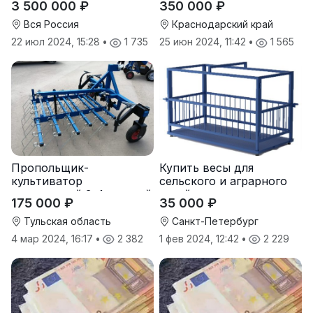
3 500 000 ₽
350 000 ₽
Вся Россия
Краснодарский край
22 июл 2024, 15:28
•
1 735
25 июн 2024, 11:42
•
1 565
Пропольщик-
Купить весы для
культиватор
сельского и аграрного
штригерный 3-4-рядный
хозяйства от
175 000 ₽
35 000 ₽
«ТУЛКА-3/4»
производителя
Тульская область
Санкт-Петербург
4 мар 2024, 16:17
•
2 382
1 фев 2024, 12:42
•
2 229