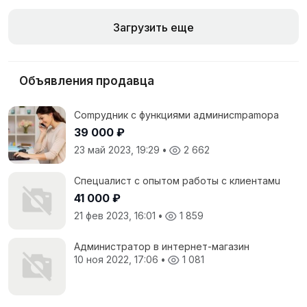
Загрузить еще
Объявления продавца
Cоmpудник с функциями админисmраmоpа
39 000 ₽
23 май 2023, 19:29
•
2 662
Спeцuалиcт c опытoм рaботы с клиентaмu
41 000 ₽
21 фев 2023, 16:01
•
1 859
Администратор в интернет-магазин
10 ноя 2022, 17:06
•
1 081