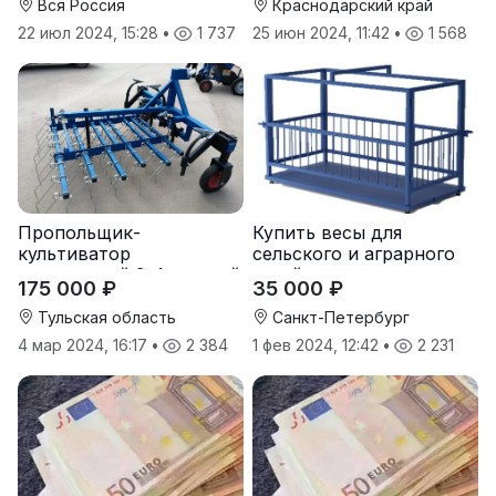
Вся Россия
Краснодарский край
22 июл 2024, 15:28
•
1 737
25 июн 2024, 11:42
•
1 568
Пропольщик-
Купить весы для
культиватор
сельского и аграрного
штригерный 3-4-рядный
хозяйства от
175 000 ₽
35 000 ₽
«ТУЛКА-3/4»
производителя
Тульская область
Санкт-Петербург
4 мар 2024, 16:17
•
2 384
1 фев 2024, 12:42
•
2 231