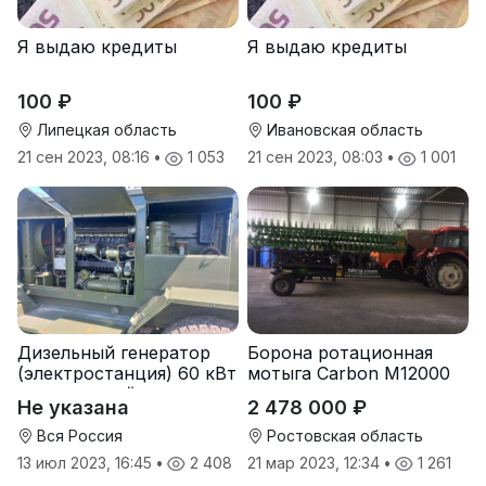
Я выдаю кредиты
Я выдаю кредиты
100 ₽
100 ₽
Липецкая область
Ивановская область
21 сен 2023, 08:16
•
1 053
21 сен 2023, 08:03
•
1 001
Дизельный генератор
Борона ротационная
(электростанция) 60 кВт
мотыга Carbon М12000
-автономный источник
Не указана
2 478 000 ₽
электроэнергии
Вся Россия
Ростовская область
13 июл 2023, 16:45
•
2 408
21 мар 2023, 12:34
•
1 261