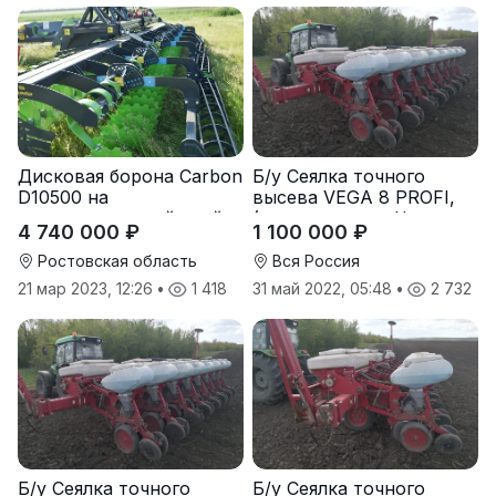
Дисковая борона Carbon
Б/у Сеялка точного
D10500 на
высева VEGA 8 PROFI,
подпружиненной стойке
(производство Червона
4 740 000 ₽
1 100 000 ₽
(3D)
Зирка), 2016 г., в
отличном состоянии
Ростовская область
Вся Россия
21 мар 2023, 12:26
•
1 418
31 май 2022, 05:48
•
2 732
Б/у Сеялка точного
Б/у Сеялка точного