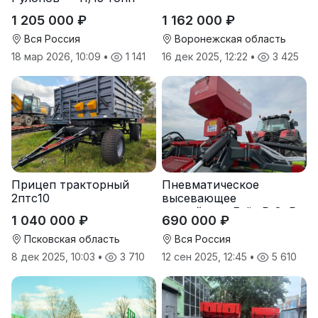
1 205 000 ₽
1 162 000 ₽
Вся Россия
Воронежская область
18 мар 2026, 10:09
•
1 141
16 дек 2025, 12:22
•
3 425
Прицеп тракторный
Пневматическое
2птс10
высевающее
устройство Folio R-8, R-
1 040 000 ₽
690 000 ₽
12
Псковская область
Вся Россия
8 дек 2025, 10:03
•
3 710
12 сен 2025, 12:45
•
5 610