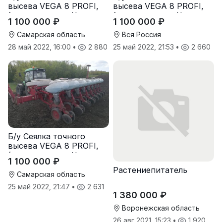
высева VEGA 8 PROFI,
высева VEGA 8 PROFI,
(производство Червона
(производство Червона
1 100 000 ₽
1 100 000 ₽
Зирка), 2016 г., в
Зирка), 2016 г., в
отличном состоянии
отличном состоянии
Самарская область
Вся Россия
28 май 2022, 16:00
•
2 880
25 май 2022, 21:53
•
2 660
Б/у Сеялка точного
высева VEGA 8 PROFI,
(производство Червона
1 100 000 ₽
Зирка), 2016 г, в
Растениепитатель
отличном состоянии
Самарская область
25 май 2022, 21:47
•
2 631
1 380 000 ₽
Воронежская область
26 авг 2021, 15:23
•
1 920