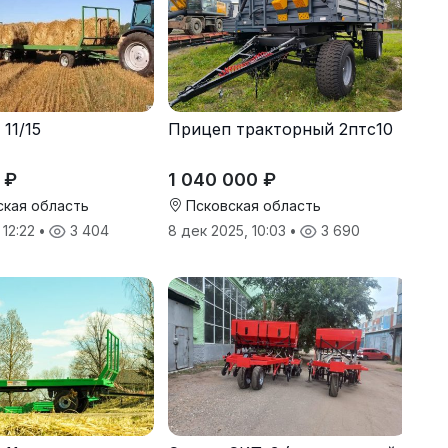
11/15
Прицеп тракторный 2птс10
 ₽
1 040 000 ₽
кая область
Псковская область
 12:22
•
3 404
8 дек 2025, 10:03
•
3 690