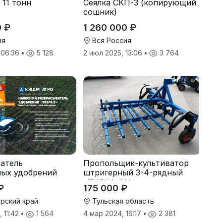
 11 тонн
Сеялка СКП-3 (копирующий
сошник)
0 ₽
1 260 000 ₽
ия
Вся Россия
, 06:36
•
5 128
2 июл 2025, 13:06
•
3 764
атель
Пропольщик-культиватор
ных удобрений
штригерный 3-4-рядный
«ТУЛКА-3/4»
₽
175 000 ₽
рский край
Тульская область
 11:42
•
1 564
4 мар 2024, 16:17
•
2 381