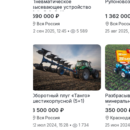
Пневматическое
Рулоновоз
высевающее устройство
Folio R-8, R-12
690 000 ₽
1 362 00
Вся Россия
Вся Росс
12 сен 2025, 12:45
•
5 589
25 авг 2025
Оборотный плуг «Танго»
Разбрасыв
шестикорпусной (5+1)
минераль
«Тверк»
3 500 000 ₽
350 000 
Вся Россия
Краснода
22 июл 2024, 15:28
•
1 734
25 июн 2024,