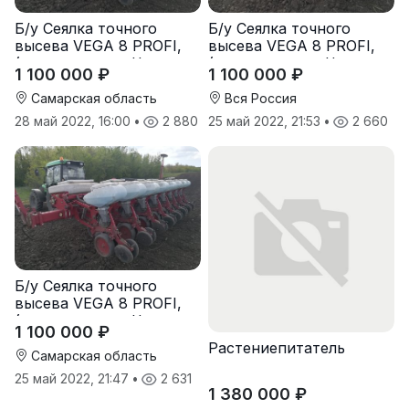
Б/у Сеялка точного
Б/у Сеялка точного
высева VEGA 8 PROFI,
высева VEGA 8 PROFI,
(производство Червона
(производство Червона
1 100 000 ₽
1 100 000 ₽
Зирка), 2016 г., в
Зирка), 2016 г., в
отличном состоянии
отличном состоянии
Самарская область
Вся Россия
28 май 2022, 16:00
•
2 880
25 май 2022, 21:53
•
2 660
Б/у Сеялка точного
высева VEGA 8 PROFI,
(производство Червона
1 100 000 ₽
Зирка), 2016 г, в
Растениепитатель
отличном состоянии
Самарская область
25 май 2022, 21:47
•
2 631
1 380 000 ₽