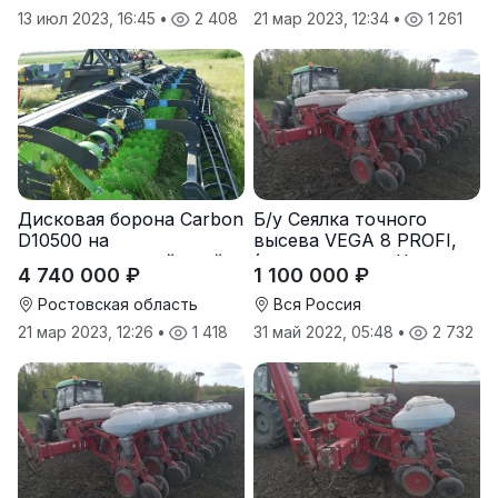
13 июл 2023, 16:45
•
2 408
21 мар 2023, 12:34
•
1 261
Дисковая борона Carbon
Б/у Сеялка точного
D10500 на
высева VEGA 8 PROFI,
подпружиненной стойке
(производство Червона
4 740 000 ₽
1 100 000 ₽
(3D)
Зирка), 2016 г., в
отличном состоянии
Ростовская область
Вся Россия
21 мар 2023, 12:26
•
1 418
31 май 2022, 05:48
•
2 732