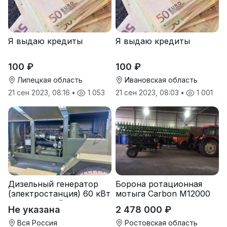
Я выдаю кредиты
Я выдаю кредиты
100 ₽
100 ₽
Липецкая область
Ивановская область
21 сен 2023, 08:16
•
1 053
21 сен 2023, 08:03
•
1 001
Дизельный генератор
Борона ротационная
(электростанция) 60 кВт
мотыга Carbon М12000
-автономный источник
Не указана
2 478 000 ₽
электроэнергии
Вся Россия
Ростовская область