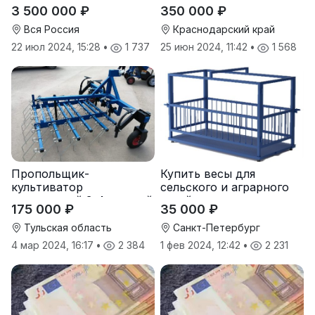
«Тверк»
3 500 000 ₽
350 000 ₽
Вся Россия
Краснодарский край
22 июл 2024, 15:28
•
1 737
25 июн 2024, 11:42
•
1 568
Пропольщик-
Купить весы для
культиватор
сельского и аграрного
штригерный 3-4-рядный
хозяйства от
175 000 ₽
35 000 ₽
«ТУЛКА-3/4»
производителя
Тульская область
Санкт-Петербург
4 мар 2024, 16:17
•
2 384
1 фев 2024, 12:42
•
2 231