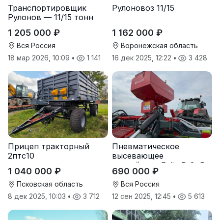
Транспортировщик
Рулоновоз 11/15
Рулонов — 11/15 тонн
1 205 000 ₽
1 162 000 ₽
Вся Россия
Воронежская область
18 мар 2026, 10:09
•
1 141
16 дек 2025, 12:22
•
3 428
Прицеп тракторный
Пневматическое
2птс10
высевающее
устройство Folio R-8, R-
1 040 000 ₽
690 000 ₽
12
Псковская область
Вся Россия
8 дек 2025, 10:03
•
3 712
12 сен 2025, 12:45
•
5 613