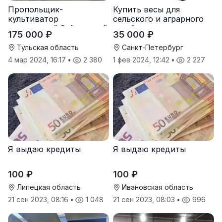
Пропольщик-
Купить весы для
культиватор
сельского и аграрного
штригерный 3-4-рядный
хозяйства от
175 000 ₽
35 000 ₽
«ТУЛКА-3/4»
производителя
Тульская область
Санкт-Петербург
4 мар 2024, 16:17
•
2 380
1 фев 2024, 12:42
•
2 227
Я выдаю кредиты
Я выдаю кредиты
100 ₽
100 ₽
Липецкая область
Ивановская область
21 сен 2023, 08:16
•
1 048
21 сен 2023, 08:03
•
996