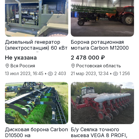
Дизельный генератор
Борона ротационная
(электростанция) 60 кВт
мотыга Carbon М12000
-автономный источник
Не указана
2 478 000 ₽
электроэнергии
Вся Россия
Ростовская область
13 июл 2023, 16:45
•
2 403
21 мар 2023, 12:34
•
1 256
Дисковая борона Carbon
Б/у Сеялка точного
D10500 на
высева VEGA 8 PROFI,