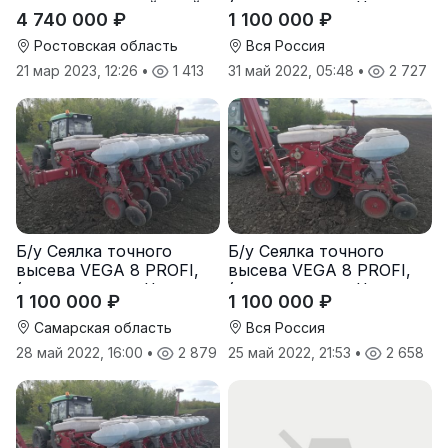
подпружиненной стойке
(производство Червона
4 740 000 ₽
1 100 000 ₽
(3D)
Зирка), 2016 г., в
отличном состоянии
Ростовская область
Вся Россия
21 мар 2023, 12:26
•
1 413
31 май 2022, 05:48
•
2 727
Б/у Сеялка точного
Б/у Сеялка точного
высева VEGA 8 PROFI,
высева VEGA 8 PROFI,
(производство Червона
(производство Червона
1 100 000 ₽
1 100 000 ₽
Зирка), 2016 г., в
Зирка), 2016 г., в
отличном состоянии
отличном состоянии
Самарская область
Вся Россия
28 май 2022, 16:00
•
2 879
25 май 2022, 21:53
•
2 658