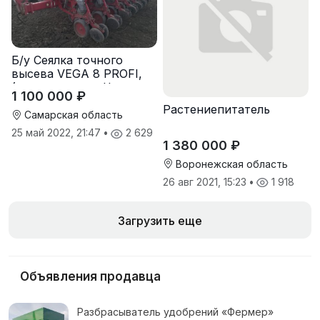
Б/у Сеялка точного
высева VEGA 8 PROFI,
(производство Червона
1 100 000 ₽
Зирка), 2016 г, в
Растениепитатель
отличном состоянии
Самарская область
25 май 2022, 21:47
•
2 629
1 380 000 ₽
Воронежская область
26 авг 2021, 15:23
•
1 918
Загрузить еще
Объявления продавца
Разбрасыватель удобрений «Фермер»