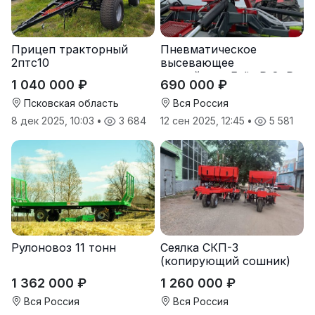
Прицеп тракторный
Пневматическое
2птс10
высевающее
устройство Folio R-8, R-
1 040 000 ₽
690 000 ₽
12
Псковская область
Вся Россия
8 дек 2025, 10:03
•
3 684
12 сен 2025, 12:45
•
5 581
Рулоновоз 11 тонн
Сеялка СКП-3
(копирующий сошник)
1 362 000 ₽
1 260 000 ₽
Вся Россия
Вся Россия