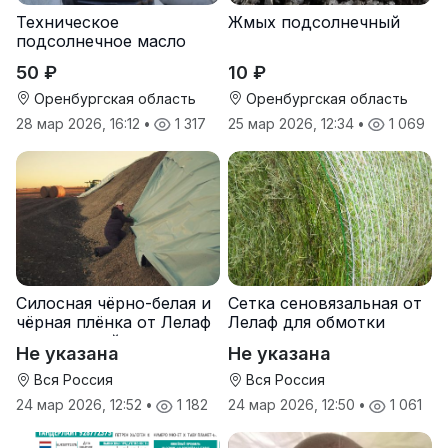
Техническое
Жмых подсолнечный
подсолнечное масло
50 ₽
10 ₽
Оренбургская область
Оренбургская область
28 мар 2026, 16:12
•
1 317
25 мар 2026, 12:34
•
1 069
Силосная чёрно-белая и
Сетка сеновязальная от
чёрная плёнка от Лелаф
Лелаф для обмотки
для траншей и ям
рулонов сена и соломы
Не указана
Не указана
силоса/сенажа
Вся Россия
Вся Россия
24 мар 2026, 12:52
•
1 182
24 мар 2026, 12:50
•
1 061