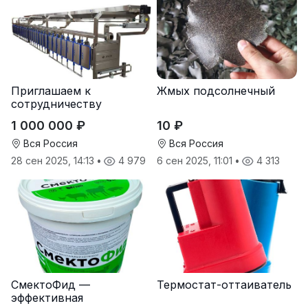
Приглашаем к
Жмых подсолнечный
сотрудничеству
дилеров в регионах
1 000 000 ₽
10 ₽
Вся Россия
Вся Россия
28 сен 2025, 14:13
•
4 979
6 сен 2025, 11:01
•
4 313
СмектоФид —
Термостат-оттаиватель
эффективная