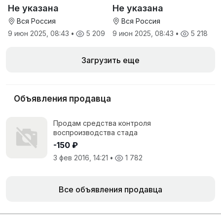
минеральная
Не указана
Не указана
антидиарейная
кормовая добавка для
Вся Россия
Вся Россия
телят
9 июн 2025, 08:43
•
5 209
9 июн 2025, 08:43
•
5 218
Загрузить еще
Объявления продавца
Продам средства контроля
воспроизводства стада
-150 ₽
3 фев 2016, 14:21
•
1 782
Все объявления продавца