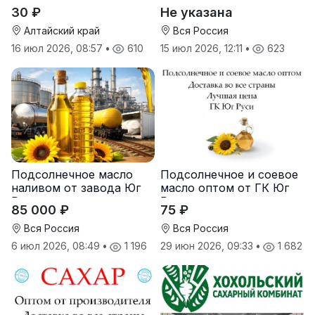
оптом
масличные культуры,
30 ₽
Не указана
корма
Алтайский край
Вся Россия
16 июл 2026, 08:57
•
610
15 июл 2026, 12:11
•
623
Подсолнечное масло
Подсолнечное и соевое
наливом от завода Юг
масло оптом от ГК Юг
Руси
Руси
85 000 ₽
75 ₽
Вся Россия
Вся Россия
6 июл 2026, 08:49
•
1 196
29 июн 2026, 09:33
•
1 682