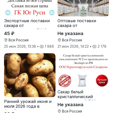
Экспортные поставки
Оптовые поставки
сахара от
сахара от
производителя ГК Юг
производителя
45 ₽
Не указана
Руси
Хохольский сахарный
комбинат
Вся Россия
Вся Россия
25 июн 2026, 13:38
•
1 886
21 июн 2026, 14:22
•
2 178
Сахар белый
кристаллический
Ранний урожай июня и
свекловичный ТС2 от
Не указана
июля 2026 года в
производителя
Алтайском крае
Вся Россия