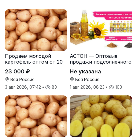
Продаём молодой
АСТОН — Оптовые
картофель оптом от 20
продажи подсолнечного
тонн от производителя
масла от завода.
23 000 ₽
Не указана
Экспорт
Вся Россия
Вся Россия
3 авг 2026, 07:42
•
83
1 авг 2026, 08:23
•
103