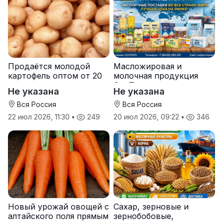
Продаётся молодой
Масложировая и
картофель оптом от 20
молочная продукция
тонн от производителя
СолПро — экспортные
Не указана
Не указана
поставки
Вся Россия
Вся Россия
22 июл 2026, 11:30
•
249
20 июл 2026, 09:22
•
346
Новый урожай овощей с
Сахар, зерновые и
алтайского поля прямым
зернобобовые,