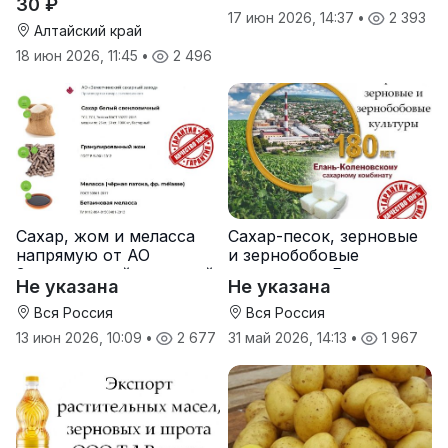
30 ₽
17 июн 2026, 14:37
•
2 393
Алтайский край
18 июн 2026, 11:45
•
2 496
Сахар, жом и меласса
Сахар-песок, зерновые
напрямую от АО
и зернобобовые
Земетчинский сахарный
культуры от Елань-
Не указана
Не указана
завод
Коленовский СЗ
Вся Россия
Вся Россия
13 июн 2026, 10:09
•
2 677
31 май 2026, 14:13
•
1 967