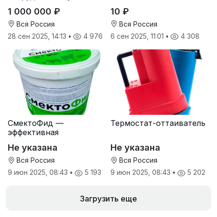
дилеров в регионах
1 000 000 ₽
10 ₽
Вся Россия
Вся Россия
28 сен 2025, 14:13
•
4 976
6 сен 2025, 11:01
•
4 308
СмектоФид —
Термостат-оттаиватель
эффективная
минеральная
Не указана
Не указана
антидиарейная
кормовая добавка для
Вся Россия
Вся Россия
телят
9 июн 2025, 08:43
•
5 193
9 июн 2025, 08:43
•
5 202
Загрузить еще