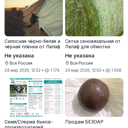
Силосная чёрно-белая и
Сетка сеновязальная от
чёрная плёнка от Лелаф
Лелаф для обмотки
для траншей и ям
рулонов сена и соломы
Не указана
Не указана
силоса/сенажа
Вся Россия
Вся Россия
24 мар 2026, 12:52
•
1 174
24 мар 2026, 12:50
•
1 058
Семя/Сперма быков-
Продам БЕЗОАР
производителей