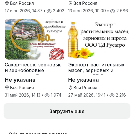
Вся Россия
Вся Россия
17 июн 2026, 14:37
•
2 402
13 июн 2026, 10:09
•
2 686
Сахар-песок, зерновые
Экспорт растительных
и зернобобовые
масел, зерновых и
культуры от Елань-
шрота от ТД Русагро
Не указана
Не указана
Коленовский СЗ
Вся Россия
Вся Россия
31 май 2026, 14:13
•
1 974
27 май 2026, 16:41
•
2 216
Загрузить еще