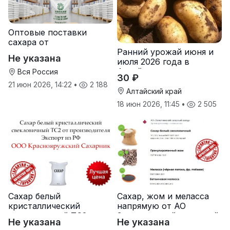
Оптовые поставки
сахара от
Ранний урожай июня и
производителя
Не указана
июля 2026 года в
Хохольский сахарный
Алтайском крае
комбинат
Вся Россия
30 ₽
21 июн 2026, 14:22
•
2 188
Алтайский край
18 июн 2026, 11:45
•
2 505
Сахар белый
Сахар, жом и меласса
кристаллический
напрямую от АО
свекловичный ТС2 от
Земетчинский сахарный
Не указана
Не указана
производителя
завод