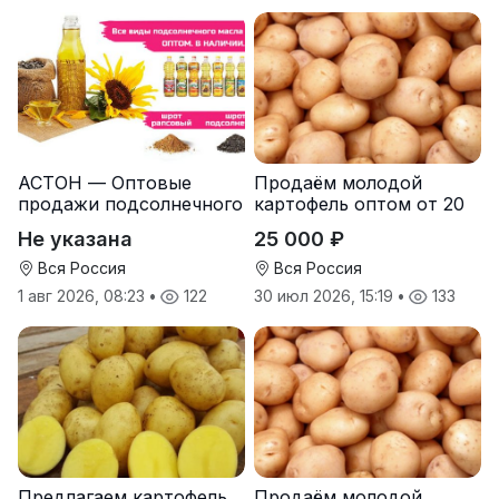
АСТОН — Оптовые
Продаём молодой
продажи подсолнечного
картофель оптом от 20
масла от завода.
тонн от производителя
Не указана
25 000 ₽
Экспорт
Вся Россия
Вся Россия
1 авг 2026, 08:23
•
122
30 июл 2026, 15:19
•
133
Предлагаем картофель
Продаём молодой