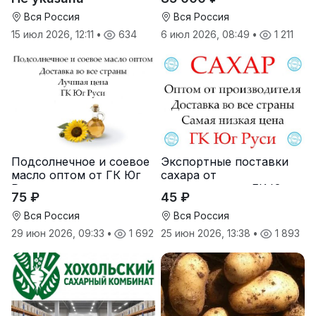
корма
Вся Россия
Вся Россия
15 июл 2026, 12:11
•
634
6 июл 2026, 08:49
•
1 211
Подсолнечное и соевое
Экспортные поставки
масло оптом от ГК Юг
сахара от
Руси
производителя ГК Юг
75 ₽
45 ₽
Руси
Вся Россия
Вся Россия
29 июн 2026, 09:33
•
1 692
25 июн 2026, 13:38
•
1 893