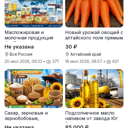
Масложировая и
Новый урожай овощей с
молочная продукция
алтайского поля прямым
СолПро — экспортные
оптом
Не указана
30 ₽
поставки
Вся Россия
Алтайский край
20 июл 2026, 09:22
•
371
16 июл 2026, 08:57
•
621
Сахар, зерновые и
Подсолнечное масло
зернобобовые,
наливом от завода Юг
масличные культуры,
Руси
Не указана
85 000 ₽