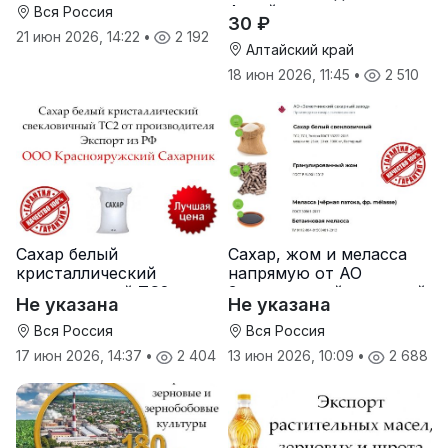
Алтайском крае
комбинат
Вся Россия
30 ₽
21 июн 2026, 14:22
•
2 192
Алтайский край
18 июн 2026, 11:45
•
2 510
Сахар белый
Сахар, жом и меласса
кристаллический
напрямую от АО
свекловичный ТС2 от
Земетчинский сахарный
Не указана
Не указана
производителя
завод
Вся Россия
Вся Россия
17 июн 2026, 14:37
•
2 404
13 июн 2026, 10:09
•
2 688