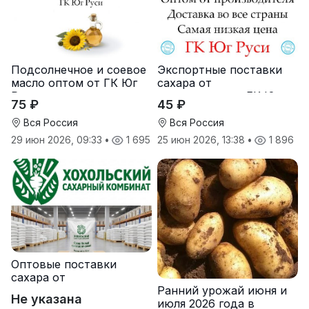
Подсолнечное и соевое
Экспортные поставки
масло оптом от ГК Юг
сахара от
Руси
производителя ГК Юг
75 ₽
45 ₽
Руси
Вся Россия
Вся Россия
29 июн 2026, 09:33
•
1 695
25 июн 2026, 13:38
•
1 896
Оптовые поставки
сахара от
Ранний урожай июня и
производителя
Не указана
июля 2026 года в
Хохольский сахарный