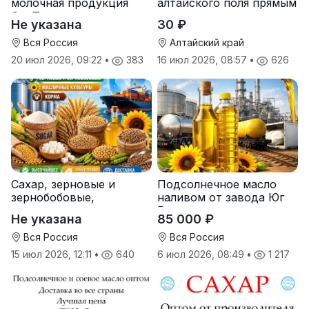
молочная продукция
алтайского поля прямым
СолПро — экспортные
оптом
Не указана
30 ₽
поставки
Вся Россия
Алтайский край
20 июл 2026, 09:22
•
383
16 июл 2026, 08:57
•
626
Сахар, зерновые и
Подсолнечное масло
зернобобовые,
наливом от завода Юг
масличные культуры,
Руси
Не указана
85 000 ₽
корма
Вся Россия
Вся Россия
15 июл 2026, 12:11
•
640
6 июл 2026, 08:49
•
1 217