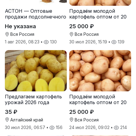
АСТОН — Оптовые
Продаём молодой
продажи подсолнечного
картофель оптом от 20
масла от завода.
тонн от производителя
Не указана
25 000 ₽
Экспорт
Вся Россия
Вся Россия
1 авг 2026, 08:23
•
130
30 июл 2026, 15:19
•
139
Предлагаем картофель
Продаём молодой
урожай 2026 года
картофель оптом от 20
тонн от производителя
35 ₽
25 000 ₽
Алтайский край
Вся Россия
30 июл 2026, 06:57
•
156
24 июл 2026, 09:02
•
214