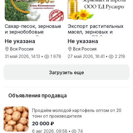
Сахар-песок, зерновые
Экспорт растительных
и зернобобовые
масел, зерновых и
культуры от Елань-
шрота от ТД Русагро
Не указана
Не указана
Коленовский СЗ
Вся Россия
Вся Россия
31 май 2026, 14:13
•
1 978
27 май 2026, 16:41
•
2 219
Загрузить еще
Объявления продавца
Продаём молодой картофель оптом от 20
тонн от производителя
20 000 ₽
6 авг 2026, 09:58
•
74