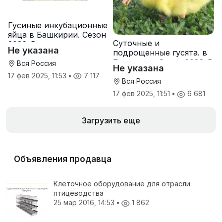
Гусиные инкубационные
яйца в Башкирии. Сезон
Суточные и
2026. В наличии
Не указана
подрощенные гусята. в
Башкирии. Сезон 2026. В
Вся Россия
Не указана
наличии
17 фев 2025, 11:53
•
7 117
Вся Россия
17 фев 2025, 11:51
•
6 681
Загрузить еще
Объявления продавца
Клеточное оборудование для отрасли
птицеводства
25 мар 2016, 14:53
•
1 862