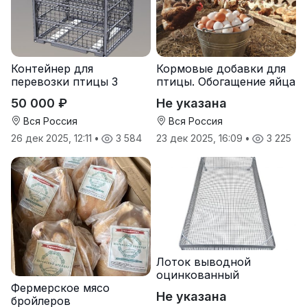
Контейнер для
Кормовые добавки для
перевозки птицы 3
птицы. Обогащение яйца
яруса
микроэлементами:
50 000 ₽
Не указана
йодом и селеном.
Вся Россия
Вся Россия
26 дек 2025, 12:11
•
3 584
23 дек 2025, 16:09
•
3 225
Лоток выводной
оцинкованный
Фермерское мясо
Не указана
бройлеров