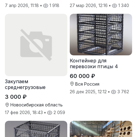
7 апр 2026, 11:18
•
1 918
27 мар 2026, 12:16
•
1 340
Контейнер для
перевозки птицы 4
яруса
60 000 ₽
Закупаем
Вся Россия
среднегрузовые
26 дек 2025, 12:12
•
3 762
стеллажи, стеллажи-
3 000 ₽
консоли и легкие
стеллажи
Новосибирская область
17 фев 2026, 18:43
•
2 059