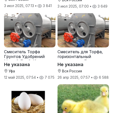
3 июл 2025, 07:13
•
3 841
3 июл 2025, 07:00
•
3 649
Смеситель Торфа
Смеситель для Торфа,
Грунтов Удобрений
горизонтальный
Мела С-7 и С-12
смеситель с-7
Не указана
Не указана
Уфа
Вся Россия
12 май 2025, 07:54
•
7 075
26 апр 2025, 07:57
•
6 588