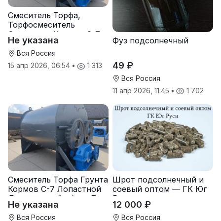
Смеситель Торфа,
Торфосмеситель
Смеситель Кормов С-7
Не указана
Фуз подсолнечный
Вся Россия
49 ₽
15 апр 2026, 06:54
•
1 313
Вся Россия
11 апр 2026, 11:45
•
1 702
Смеситель Торфа Грунта
Шрот подсолнечный и
Кормов С-7 Лопастной
соевый оптом — ГК Юг
Двухвальный обьем 7
Руси
Не указана
12 000 ₽
м3
Вся Россия
Вся Россия