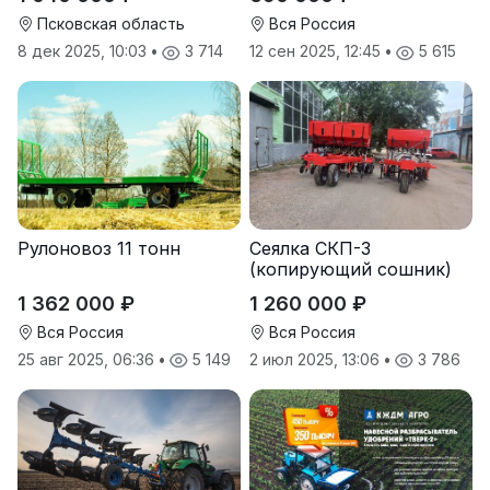
12
Псковская область
Вся Россия
8 дек 2025, 10:03
•
3 714
12 сен 2025, 12:45
•
5 615
Рулоновоз 11 тонн
Сеялка СКП-3
(копирующий сошник)
1 362 000 ₽
1 260 000 ₽
Вся Россия
Вся Россия
25 авг 2025, 06:36
•
5 149
2 июл 2025, 13:06
•
3 786