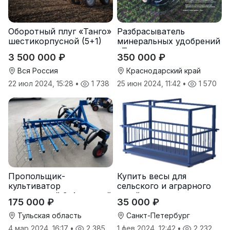
Оборотный плуг «Танго»
Разбрасыватель
шестикорпусной (5+1)
минеральных удобрений
«Тверк»
3 500 000 ₽
350 000 ₽
Вся Россия
Краснодарский край
22 июл 2024, 15:28
•
1 738
25 июн 2024, 11:42
•
1 570
Пропольщик-
Купить весы для
культиватор
сельского и аграрного
штригерный 3-4-рядный
хозяйства от
175 000 ₽
35 000 ₽
«ТУЛКА-3/4»
производителя
Тульская область
Санкт-Петербург
4 мар 2024, 16:17
•
2 385
1 фев 2024, 12:42
•
2 232