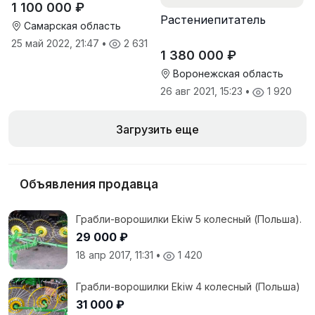
1 100 000 ₽
Зирка), 2016 г, в
Растениепитатель
отличном состоянии
Самарская область
25 май 2022, 21:47
•
2 631
1 380 000 ₽
Воронежская область
26 авг 2021, 15:23
•
1 920
Загрузить еще
Объявления продавца
Грабли-ворошилки Ekiw 5 колесный (Польша).
29 000 ₽
18 апр 2017, 11:31
•
1 420
Грабли-ворошилки Ekiw 4 колесный (Польша)
31 000 ₽