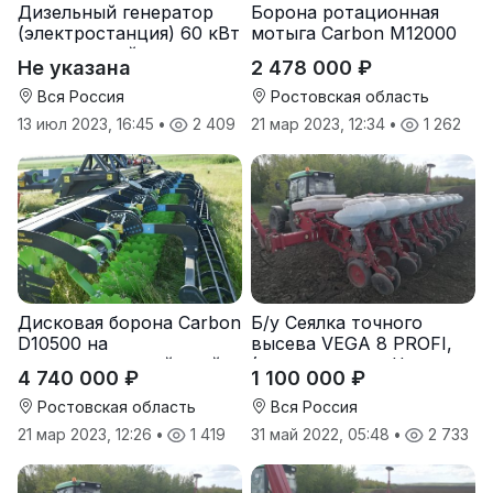
Дизельный генератор
Борона ротационная
(электростанция) 60 кВт
мотыга Carbon М12000
-автономный источник
Не указана
2 478 000 ₽
электроэнергии
Вся Россия
Ростовская область
13 июл 2023, 16:45
•
2 409
21 мар 2023, 12:34
•
1 262
Дисковая борона Carbon
Б/у Сеялка точного
D10500 на
высева VEGA 8 PROFI,
подпружиненной стойке
(производство Червона
4 740 000 ₽
1 100 000 ₽
(3D)
Зирка), 2016 г., в
отличном состоянии
Ростовская область
Вся Россия
21 мар 2023, 12:26
•
1 419
31 май 2022, 05:48
•
2 733