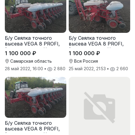
Б/у Сеялка точного
Б/у Сеялка точного
высева VEGA 8 PROFI,
высева VEGA 8 PROFI,
(производство Червона
(производство Червона
1 100 000 ₽
1 100 000 ₽
Зирка), 2016 г., в
Зирка), 2016 г., в
отличном состоянии
отличном состоянии
Самарская область
Вся Россия
28 май 2022, 16:00
•
2 880
25 май 2022, 21:53
•
2 660
Б/у Сеялка точного
высева VEGA 8 PROFI,
(производство Червона