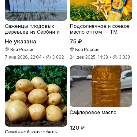
Саженцы плодовых
Подсолнечное и соевое
деревьев из Сербии и
масло оптом — ТМ
услуги прививки
Золотая Семечка
Не указана
75 ₽
Вся Россия
Вся Россия
7 янв 2026, 22:04
•
3 092
24 дек 2025, 14:38
•
3 333
Сафлоровое масло
120 ₽
Семенной картофель
Оренбургская область