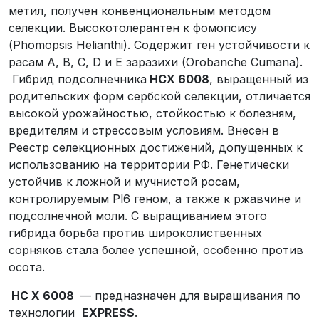
метил, получен конвенциональным методом
селекции. Высокотолерантен к фомопсису
(Phomopsis Helianthi). Содержит ген устойчивости к
расам А, B, C, D и Е заразихи (Orobanche Cumana).
Гибрид подсолнечника
НСХ 6008
, выращенный из
родительских форм сербской селекции, отличается
высокой урожайностью, стойкостью к болезням,
вредителям и стрессовым условиям. Внесен в
Реестр селекционных достижений, допущенных к
использованию на территории РФ. Генетически
устойчив к ложной и мучнистой росам,
контролируемым Pl6 геном, а также к ржавчине и
подсолнечной моли. С выращиванием этого
гибрида борьба против широколиственных
сорняков стала более успешной, особенно против
осота.
НС Х 6008
— предназначен для выращивания по
технологии
EXPRESS
.