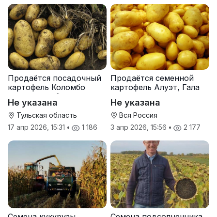
Продаётся посадочный
Продаётся семенной
картофель Коломбо
картофель Алуэт, Гала
оптом от трёх тонн
оптом от производителя
Не указана
Не указана
Тульская область
Вся Россия
17 апр 2026, 15:31
•
1 186
3 апр 2026, 15:56
•
2 177
Семена кукурузы
Семена подсолнечника