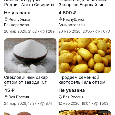
Родник Агата Северина
Экспресс Евролайтинг
Берта Вилора
гибрид F-G+
Не указана
4 500 ₽
Прохладненский Дарина
Росс Машук Катерина
Республика
Республика
Башкортостан
Башкортостан
26 мар 2026, 21:02
•
1 289
26 мар 2026, 20:55
•
1 073
Свекловичный сахар
Продаём семенной
оптом от завода Юг
картофель Гала оптом
Руси
от производителя
45 ₽
Не указана
Вся Россия
Вся Россия
24 мар 2026, 12:37
•
874
12 мар 2026, 16:04
•
1 503