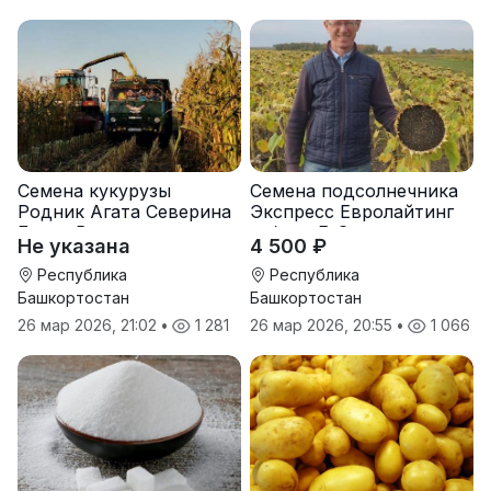
Семена кукурузы
Семена подсолнечника
Родник Агата Северина
Экспресс Евролайтинг
Берта Вилора
гибрид F-G+
Не указана
4 500 ₽
Прохладненский Дарина
Росс Машук Катерина
Республика
Республика
Башкортостан
Башкортостан
26 мар 2026, 21:02
•
1 281
26 мар 2026, 20:55
•
1 066