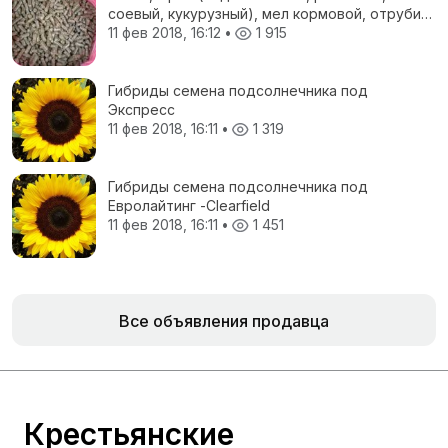
соевый, кукурузный), мел кормовой, отруби
пшеничные, жом свекловичный, соя
11 фев 2018, 16:12
•
1 915
полножирная, ЗЦМ, Пеллеты топливные
Гибриды семена подсолнечника под
Экспресс
11 фев 2018, 16:11
•
1 319
Гибриды семена подсолнечника под
Евролайтинг -Сlearfield
11 фев 2018, 16:11
•
1 451
Все объявления продавца
Крестьянские