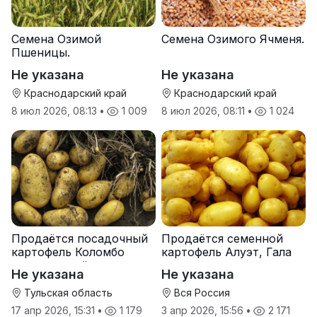
Семена Озимой
Семена Озимого Ячменя.
Пшеницы.
Не указана
Не указана
Краснодарский край
Краснодарский край
8 июл 2026, 08:13
•
1 009
8 июл 2026, 08:11
•
1 024
Продаётся посадочный
Продаётся семенной
картофель Коломбо
картофель Алуэт, Гала
оптом от трёх тонн
оптом от производителя
Не указана
Не указана
Тульская область
Вся Россия
17 апр 2026, 15:31
•
1 179
3 апр 2026, 15:56
•
2 171