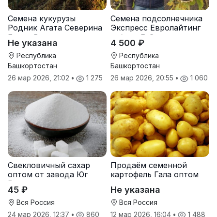
Семена кукурузы
Семена подсолнечника
Родник Агата Северина
Экспресс Евролайтинг
Берта Вилора
гибрид F-G+
Не указана
4 500 ₽
Прохладненский Дарина
Росс Машук Катерина
Республика
Республика
Башкортостан
Башкортостан
26 мар 2026, 21:02
•
1 275
26 мар 2026, 20:55
•
1 060
Свекловичный сахар
Продаём семенной
оптом от завода Юг
картофель Гала оптом
Руси
от производителя
45 ₽
Не указана
Вся Россия
Вся Россия
24 мар 2026, 12:37
•
860
12 мар 2026, 16:04
•
1 488