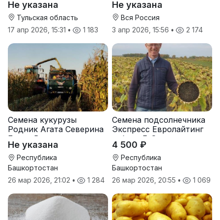
Не указана
Не указана
Тульская область
Вся Россия
17 апр 2026, 15:31
•
1 183
3 апр 2026, 15:56
•
2 174
Семена кукурузы
Семена подсолнечника
Родник Агата Северина
Экспресс Евролайтинг
Берта Вилора
гибрид F-G+
Не указана
4 500 ₽
Прохладненский Дарина
Росс Машук Катерина
Республика
Республика
Башкортостан
Башкортостан
26 мар 2026, 21:02
•
1 284
26 мар 2026, 20:55
•
1 069