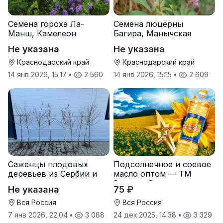
Семена гороха Ла-
Семена люцерны
Манш, Камелеон
Багира, Манычская
Не указана
Не указана
Краснодарский край
Краснодарский край
14 янв 2026, 15:17
•
2 560
14 янв 2026, 15:15
•
2 609
Саженцы плодовых
Подсолнечное и соевое
деревьев из Сербии и
масло оптом — ТМ
услуги прививки
Золотая Семечка
Не указана
75 ₽
Вся Россия
Вся Россия
7 янв 2026, 22:04
•
3 088
24 дек 2025, 14:38
•
3 329