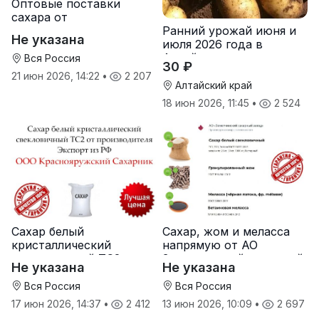
Оптовые поставки
сахара от
Ранний урожай июня и
производителя
Не указана
июля 2026 года в
Хохольский сахарный
Алтайском крае
комбинат
Вся Россия
30 ₽
21 июн 2026, 14:22
•
2 207
Алтайский край
18 июн 2026, 11:45
•
2 524
Сахар белый
Сахар, жом и меласса
кристаллический
напрямую от АО
свекловичный ТС2 от
Земетчинский сахарный
Не указана
Не указана
производителя
завод
Вся Россия
Вся Россия
17 июн 2026, 14:37
•
2 412
13 июн 2026, 10:09
•
2 697