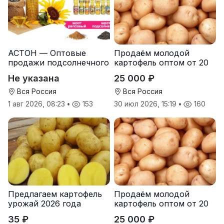
АСТОН — Оптовые
Продаём молодой
продажи подсолнечного
картофель оптом от 20
масла от завода.
тонн от производителя
Не указана
25 000 ₽
Экспорт
Вся Россия
Вся Россия
1 авг 2026, 08:23
•
153
30 июл 2026, 15:19
•
160
Предлагаем картофель
Продаём молодой
урожай 2026 года
картофель оптом от 20
тонн от производителя
35 ₽
25 000 ₽