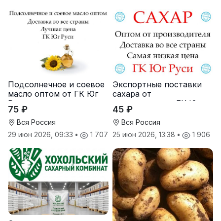
Подсолнечное и соевое
Экспортные поставки
масло оптом от ГК Юг
сахара от
Руси
производителя ГК Юг
75 ₽
45 ₽
Руси
Вся Россия
Вся Россия
29 июн 2026, 09:33
•
1 707
25 июн 2026, 13:38
•
1 906