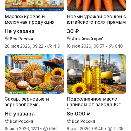
Масложировая и
Новый урожай овощей с
молочная продукция
алтайского поля прямым
СолПро — экспортные
оптом
Не указана
30 ₽
поставки
Вся Россия
Алтайский край
20 июл 2026, 09:22
•
419
16 июл 2026, 08:57
•
640
Сахар, зерновые и
Подсолнечное масло
зернобобовые,
наливом от завода Юг
масличные культуры,
Руси
Не указана
85 000 ₽
корма
Вся Россия
Вся Россия
15 июл 2026, 12:11
•
656
6 июл 2026, 08:49
•
1 235