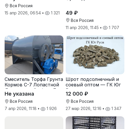
Вся Россия
49 ₽
15 апр 2026, 06:54
•
1 321
Вся Россия
11 апр 2026, 11:45
•
1 707
Смеситель Торфа Грунта
Шрот подсолнечный и
Кормов С-7 Лопастной
соевый оптом — ГК Юг
Двухвальный обьем 7
Руси
Не указана
12 000 ₽
м3
Вся Россия
Вся Россия
7 апр 2026, 11:18
•
1 926
27 мар 2026, 12:16
•
1 347