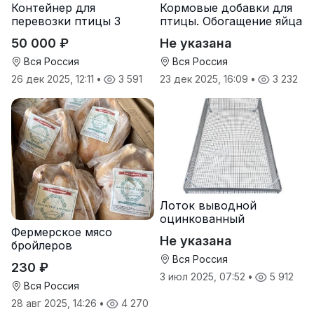
Контейнер для
Кормовые добавки для
перевозки птицы 3
птицы. Обогащение яйца
яруса
микроэлементами:
50 000 ₽
Не указана
йодом и селеном.
Вся Россия
Вся Россия
26 дек 2025, 12:11
•
3 591
23 дек 2025, 16:09
•
3 232
Лоток выводной
оцинкованный
Фермерское мясо
Не указана
бройлеров
Вся Россия
230 ₽
3 июл 2025, 07:52
•
5 912
Вся Россия
28 авг 2025, 14:26
•
4 270