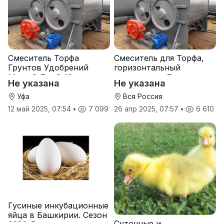
Смеситель Торфа
Смеситель для Торфа,
Грунтов Удобрений
горизонтальный
Мела С-7 и С-12
смеситель с-7
Не указана
Не указана
Уфа
Вся Россия
12 май 2025, 07:54
•
7 099
26 апр 2025, 07:57
•
6 610
Гусиные инкубационные
яйца в Башкирии. Сезон
Суточные и