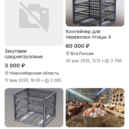
Контейнер для
перевозки птицы 4
яруса
60 000 ₽
Закупаем
Вся Россия
среднегрузовые
26 дек 2025, 12:12
•
3 766
стеллажи, стеллажи-
3 000 ₽
консоли и легкие
стеллажи
Новосибирская область
17 фев 2026, 18:43
•
2 065