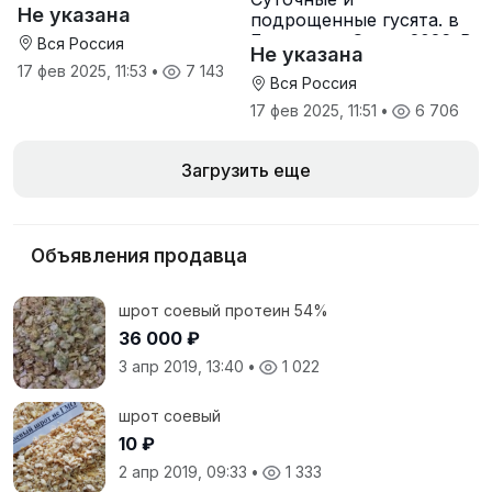
2026. В наличии
Не указана
подрощенные гусята. в
Башкирии. Сезон 2026. В
Вся Россия
Не указана
наличии
17 фев 2025, 11:53
•
7 143
Вся Россия
17 фев 2025, 11:51
•
6 706
Загрузить еще
Объявления продавца
шрот соевый протеин 54%
36 000 ₽
3 апр 2019, 13:40
•
1 022
шрот соевый
10 ₽
2 апр 2019, 09:33
•
1 333