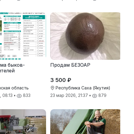
ма быков-
Продам БЕЗОАР
ителей
3 500 ₽
ская область
Республика Саха (Якутия)
, 08:13
•
833
23 мар 2026, 21:37
•
879