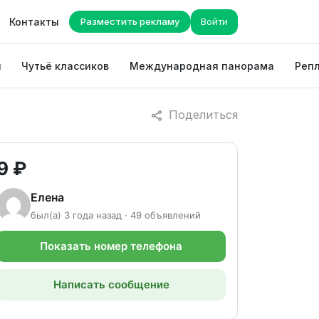
Контакты
Разместить рекламу
Войти
ы
Чутьё классиков
Международная панорама
Репл
Поделиться
9 ₽
Елена
был(а) 3 года назад · 49 объявлений
Показать номер телефона
Написать сообщение