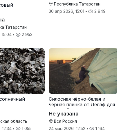
Республика Татарстан
совый
30 апр 2026, 15:01
•
2 949
на
ка Татарстан
, 15:04
•
2 953
солнечный
Силосная чёрно-белая и
чёрная плёнка от Лелаф для
траншей и ям силоса/сенажа
Не указана
ская область
Вся Россия
, 12:34
•
1 055
24 мар 2026, 12:52
•
1 164