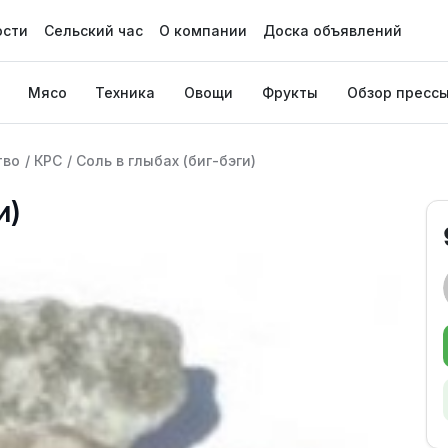
ости
Сельский час
О компании
Доска объявлений
Мясо
Техника
Овощи
Фрукты
Обзор пресс
тво
/
КРС
/
Соль в глыбах (биг-бэги)
и)