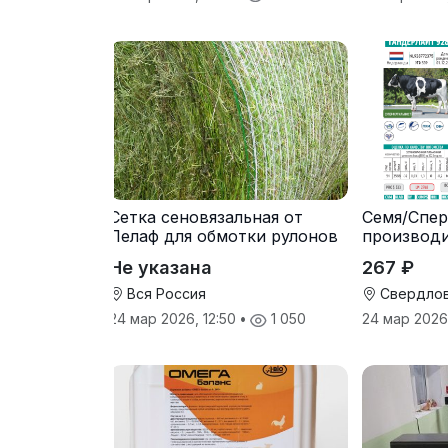
Сетка сеновязальная от
Семя/Спер
Лелаф для обмотки рулонов
производ
сена и соломы
Не указана
267 ₽
Вся Россия
Свердлов
24 мар 2026, 12:50
•
1 050
24 мар 2026