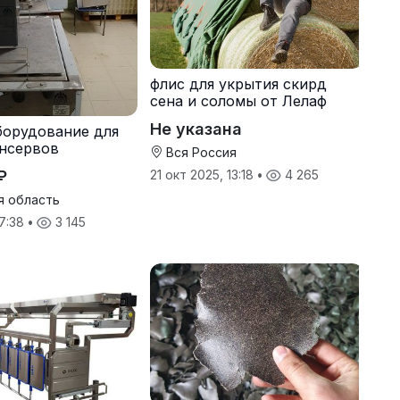
флис для укрытия скирд
сена и соломы от Лелаф
Не указана
борудование для
нсервов
Вся Россия
₽
21 окт 2025, 13:18
•
4 265
я область
17:38
•
3 145