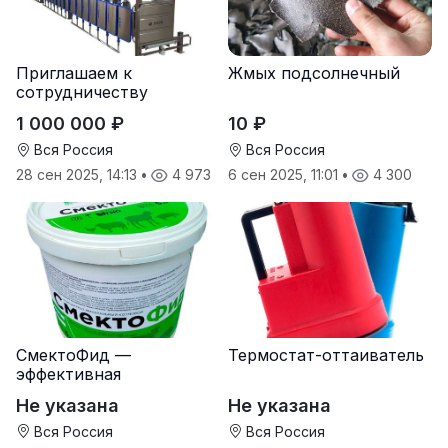
Приглашаем к
Жмых подсолнечный
сотрудничеству
дилеров в регионах
1 000 000 ₽
10 ₽
Вся Россия
Вся Россия
28 сен 2025, 14:13
•
4 973
6 сен 2025, 11:01
•
4 300
СмектоФид —
Термостат-оттаиватель
эффективная
минеральная
Не указана
Не указана
антидиарейная
кормовая добавка для
Вся Россия
Вся Россия