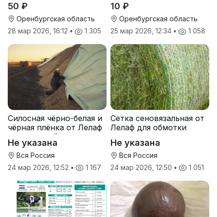
50 ₽
10 ₽
Оренбургская область
Оренбургская область
28 мар 2026, 16:12
•
1 305
25 мар 2026, 12:34
•
1 058
Силосная чёрно-белая и
Сетка сеновязальная от
чёрная плёнка от Лелаф
Лелаф для обмотки
для траншей и ям
рулонов сена и соломы
Не указана
Не указана
силоса/сенажа
Вся Россия
Вся Россия
24 мар 2026, 12:52
•
1 167
24 мар 2026, 12:50
•
1 051