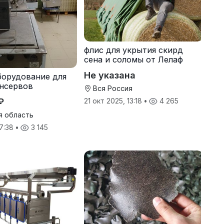
флис для укрытия скирд
сена и соломы от Лелаф
Не указана
борудование для
нсервов
Вся Россия
₽
21 окт 2025, 13:18
•
4 265
я область
17:38
•
3 145