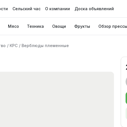
ости
Сельский час
О компании
Доска объявлений
Мясо
Техника
Овощи
Фрукты
Обзор пресс
тво
/
КРС
/
Верблюды племенные