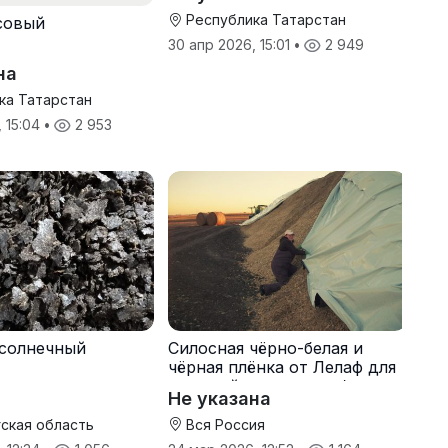
Республика Татарстан
совый
30 апр 2026, 15:01
•
2 949
на
ка Татарстан
, 15:04
•
2 953
солнечный
Силосная чёрно-белая и
чёрная плёнка от Лелаф для
траншей и ям силоса/сенажа
Не указана
ская область
Вся Россия