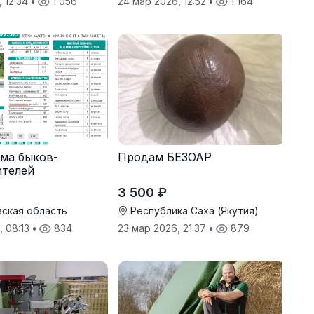
, 12:34
•
1 056
24 мар 2026, 12:52
•
1 164
ма быков-
Продам БЕЗОАР
ителей
3 500 ₽
ская область
Республика Саха (Якутия)
, 08:13
•
834
23 мар 2026, 21:37
•
879