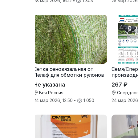
28 мар 2026, 16:12
•
1 303
25 мар 2026
Сетка сеновязальная от
Семя/Спер
Лелаф для обмотки рулонов
производ
сена и соломы
Не указана
267 ₽
Вся Россия
Свердлов
24 мар 2026, 12:50
•
1 050
24 мар 2026