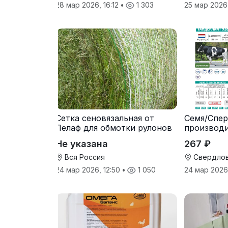
28 мар 2026, 16:12
•
1 303
25 мар 2026
Сетка сеновязальная от
Семя/Спер
Лелаф для обмотки рулонов
производ
сена и соломы
Не указана
267 ₽
Вся Россия
Свердлов
24 мар 2026, 12:50
•
1 050
24 мар 2026