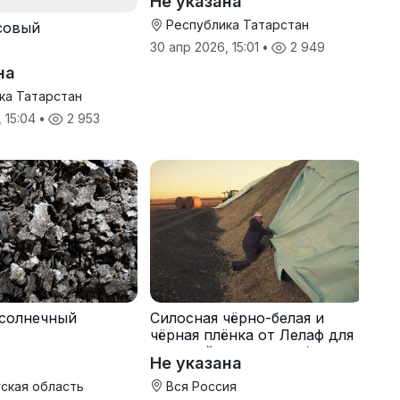
Не указана
Республика Татарстан
совый
30 апр 2026, 15:01
•
2 949
на
ка Татарстан
, 15:04
•
2 953
солнечный
Силосная чёрно-белая и
чёрная плёнка от Лелаф для
траншей и ям силоса/сенажа
Не указана
ская область
Вся Россия