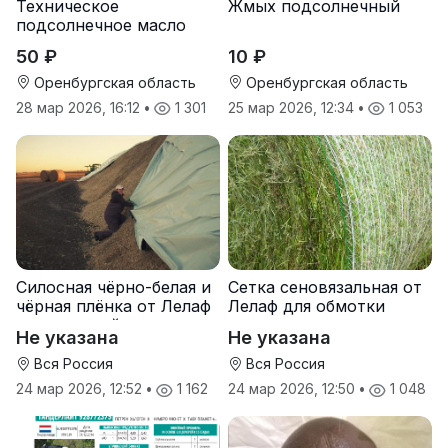
Техническое
Жмых подсолнечный
подсолнечное масло
50 ₽
10 ₽
Оренбургская область
Оренбургская область
28 мар 2026, 16:12
•
1 301
25 мар 2026, 12:34
•
1 053
Силосная чёрно-белая и
Сетка сеновязальная от
чёрная плёнка от Лелаф
Лелаф для обмотки
для траншей и ям
рулонов сена и соломы
Не указана
Не указана
силоса/сенажа
Вся Россия
Вся Россия
24 мар 2026, 12:52
•
1 162
24 мар 2026, 12:50
•
1 048