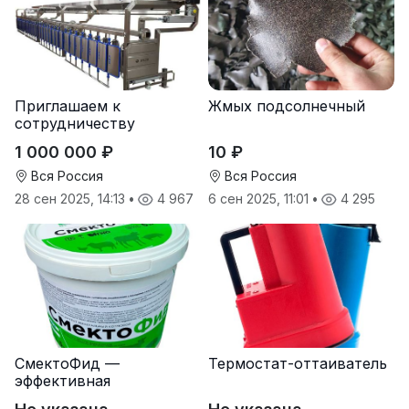
Приглашаем к
Жмых подсолнечный
сотрудничеству
дилеров в регионах
1 000 000 ₽
10 ₽
Вся Россия
Вся Россия
28 сен 2025, 14:13
•
4 967
6 сен 2025, 11:01
•
4 295
СмектоФид —
Термостат-оттаиватель
эффективная
минеральная