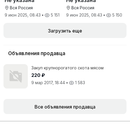
Не указана
Не указана
антидиарейная
кормовая добавка для
Вся Россия
Вся Россия
телят
9 июн 2025, 08:43
•
5 151
9 июн 2025, 08:43
•
5 150
Загрузить еще
Объявления продавца
Закуп крупнорогатого скота мясом
220 ₽
9 мар 2017, 18:44
•
1 583
Все объявления продавца