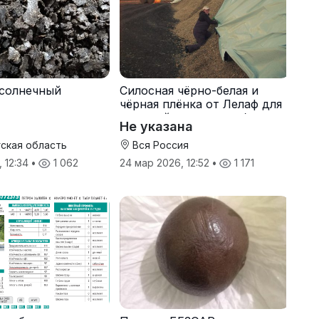
солнечный
Силосная чёрно-белая и
чёрная плёнка от Лелаф для
траншей и ям силоса/сенажа
Не указана
ская область
Вся Россия
, 12:34
•
1 062
24 мар 2026, 12:52
•
1 171