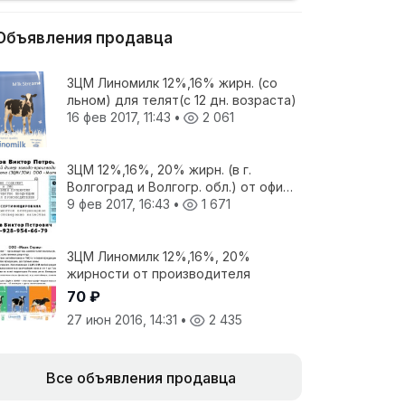
Объявления продавца
ЗЦМ Линомилк 12%,16% жирн. (со
льном) для телят(с 12 дн. возраста)
16 фев 2017, 11:43
•
2 061
ЗЦМ 12%,16%, 20% жирн. (в г.
Волгоград и Волгогр. обл.) от офиц.
дилера завода-производителя
9 фев 2017, 16:43
•
1 671
ЗЦМ Линомилк 12%,16%, 20%
жирности от производителя
70 ₽
27 июн 2016, 14:31
•
2 435
Все объявления продавца