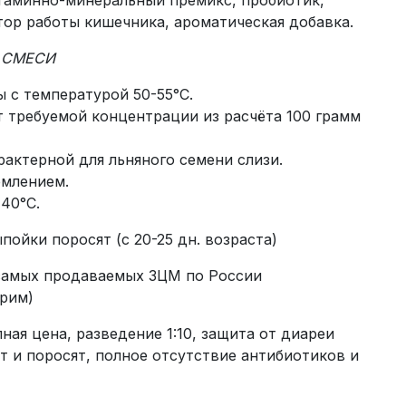
итаминно-минеральный премикс, пробиотик,
тор работы кишечника, ароматическая добавка.
 СМЕСИ
 с температурой 50-55°С.
 требуемой концентрации из расчёта 100 грамм
актерной для льняного семени слизи.
рмлением.
40°С.
ойки поросят (с 20-25 дн. возраста)
самых продаваемых ЗЦМ по России
рим)
я цена, разведение 1:10, защита от диареи
т и поросят, полное отсутствие антибиотиков и