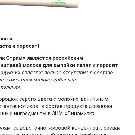
ности
аста и поросят)
лк Стрим» является российским
нителей молока для выпойки телят и поросят
дукции является полное отсутствие в составе
ые заменители молока добавлен
коления.
орошок серого цвета с молочно-ванильным
 антибиотиков, в состав продукта добавлен
нные ингредиенты в ЗЦМ «Линомилк»
сухая, сывороточно-жировой концентрат, соевая