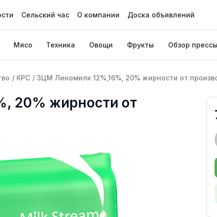
ости
Сельский час
О компании
Доска объявлений
Мясо
Техника
Овощи
Фрукты
Обзор пресс
тво
/
КРС
/
ЗЦМ Линомилк 12%,16%, 20% жирности от произв
, 20% жирности от