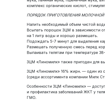
мука, льняная мука, пшеничная мука, в
комплекс органических кислот, стимуля
ПОРЯДОК ПРИГОТОВЛЕНИЯ МОЛОЧНОЙ
Налить необходимый объем чистой воды
Всыпать порошок ЗЦМ в зависимости от
на 1 литр воды и хорошо размешать.
Подождать 5-7 минут для выделения хар
Размешать полученную смесь перед ко
Выпаивать телятам при температуре 38-
ЗЦМ «Линомилк» также пригоден для вып
ЗЦМ «Линомилк» 16% жирн. — один из 
(среди ассортимента компании Милк Ст
Особенности ЗЦМ «Линомилк» — доступна
и профилактика заболеваний ЖКТ у теля
ГМО.