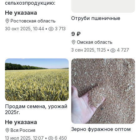
сельхозпродукцию:
зерно, пшеницу,
Не указана
подсолнечник
Отруби пшеничные
Ростовская область
30 окт 2025, 10:44
•
3 713
9 ₽
Омская область
3 сен 2025, 11:25
•
4 727
Продам семена, урожай
2025г.
Не указана
Зерно фуражное оптом
Вся Россия
13 июл 2025, 12:07
•
6 450