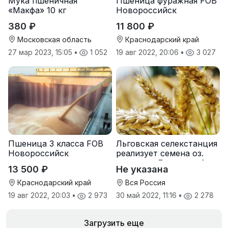
Мука пшеничная
Пшеница фуражная FOB
«Макфа» 10 кг
Новороссийск
380 ₽
11 800 ₽
Московская область
Краснодарский край
27 мар 2023, 15:05
•
1 052
19 авг 2022, 20:06
•
3 027
Пшеница 3 класса FOB
Льговская селекстанция
Новороссийск
реализует семена оз.
пшеницы Льговская4 и
13 500 ₽
Не указана
Льговская8
Краснодарский край
Вся Россия
19 авг 2022, 20:03
•
2 973
30 май 2022, 11:16
•
2 278
Загрузить еще