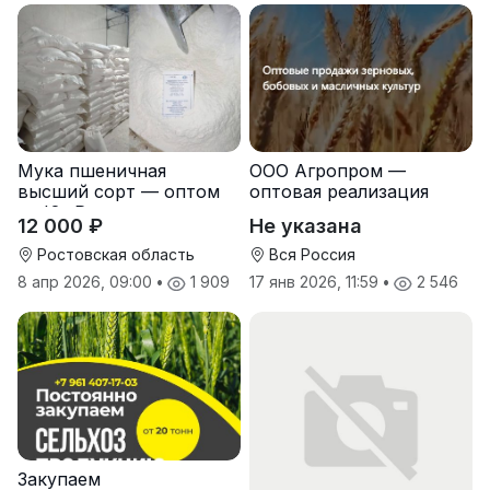
Мука пшеничная
ООО Агропром —
высший сорт — оптом
оптовая реализация
от Юг Руси
продуктов питания
12 000 ₽
Не указана
экспорт
Ростовская область
Вся Россия
8 апр 2026, 09:00
•
1 909
17 янв 2026, 11:59
•
2 546
Закупаем