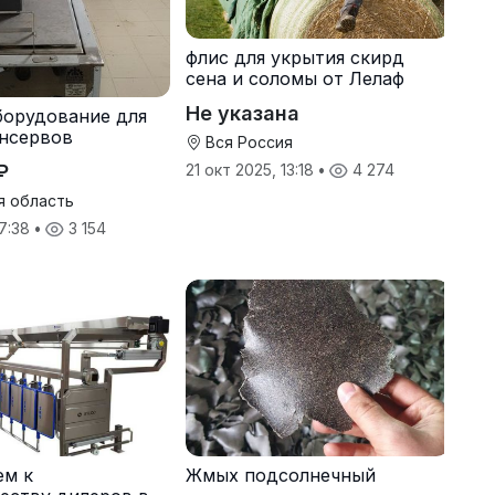
флис для укрытия скирд
сена и соломы от Лелаф
Не указана
борудование для
нсервов
Вся Россия
₽
21 окт 2025, 13:18
•
4 274
я область
17:38
•
3 154
ем к
Жмых подсолнечный