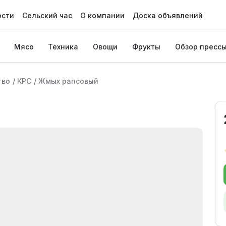
ости
Сельский час
О компании
Доска объявлений
Мясо
Техника
Овощи
Фрукты
Обзор пресс
тво
/
КРС
/
Жмых рапсовый