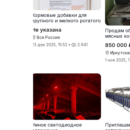
Кормовые добавки для
крупного и мелкого рогатого
скота
Не указана
Продам о
мясных ко
Вся Россия
850 000 
23 дек 2025, 15:52
•
2 641
Иркутска
1 ноя 2025, 
Умное светодиодное
Приглаша