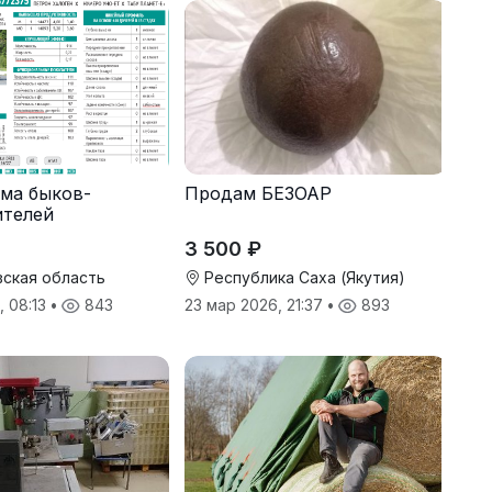
ма быков-
Продам БЕЗОАР
ителей
3 500 ₽
ская область
Республика Саха (Якутия)
, 08:13
•
843
23 мар 2026, 21:37
•
893