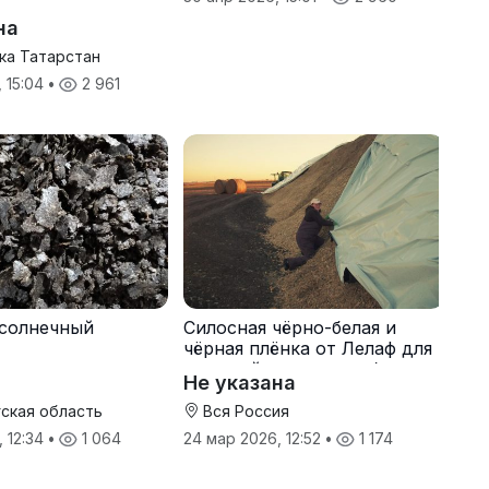
на
ка Татарстан
, 15:04
•
2 961
солнечный
Силосная чёрно-белая и
чёрная плёнка от Лелаф для
траншей и ям силоса/сенажа
Не указана
ская область
Вся Россия
, 12:34
•
1 064
24 мар 2026, 12:52
•
1 174