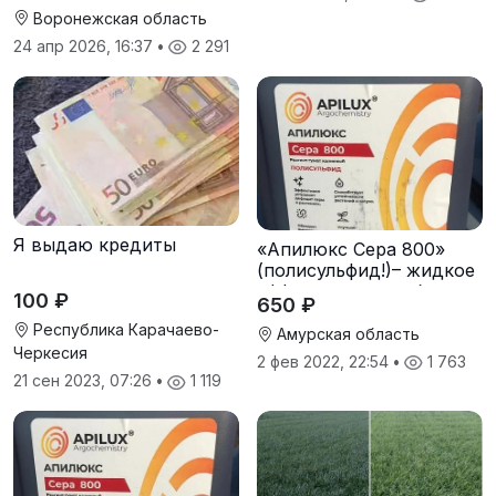
Воронежская область
24 апр 2026, 16:37
•
2 291
Я выдаю кредиты
«Апилюкс Сера 800»
(полисульфид!)– жидкое
эффективное удобрение
100 ₽
650 ₽
с высоким содержанием
Республика Карачаево-
доступной серы
Амурская область
Черкесия
2 фев 2022, 22:54
•
1 763
21 сен 2023, 07:26
•
1 119