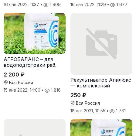
жесткости
16 янв 2022, 11:37
•
1 909
16 янв 2022, 11:29
•
1 677
АГРОБАЛАНС – для
водоподготовки раб.
растворов СЗР
2 200 ₽
(определитель и
Рекультиватор Апилюкс
регулятор кислотности и
Вся Россия
— комплексный
жесткости
15 янв 2022, 14:00
•
1 816
препарат для
250 ₽
восстановления
плодородия почвы
Вся Россия
18 авг 2021, 10:55
•
1 781