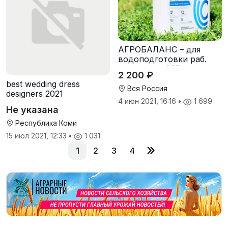
АГРОБАЛАНС – для
водоподготовки раб.
растворов СЗР
2 200 ₽
(определитель и
best wedding dress
регулятор кислотности и
Вся Россия
designers 2021
жесткости рабочего
4 июн 2021, 16:16
•
1 699
раствора +диспергатор
Не указана
+ прилипатель)
Республика Коми
15 июл 2021, 12:33
•
1 031
»
1
2
3
4