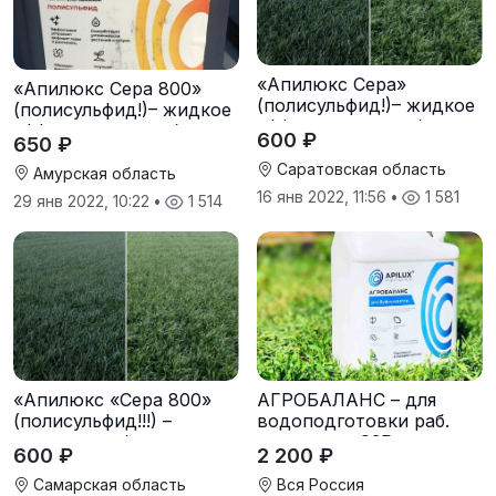
«Апилюкс Сера»
«Апилюкс Сера 800»
(полисульфид!)– жидкое
(полисульфид!)– жидкое
эффективное удобрение
эффективное удобрение
600 ₽
650 ₽
с высоким содержанием
с высоким содержанием
доступной серы
Саратовская область
доступной серы
Амурская область
16 янв 2022, 11:56
•
1 581
29 янв 2022, 10:22
•
1 514
«Апилюкс «Сера 800»
АГРОБАЛАНС – для
(полисульфид!!!) –
водоподготовки раб.
жидкое удобрение с
растворов СЗР
600 ₽
2 200 ₽
высоким содержанием
(определитель и
доступной серы
регулятор кислотности и
Самарская область
Вся Россия