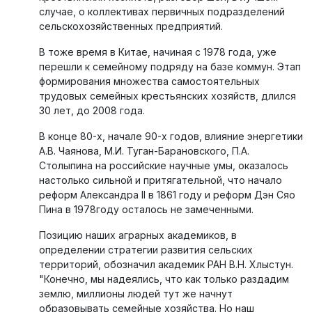
случае, о коллективах первичных подразделений
сельскохозяйственных предприятий.
В тоже время в Китае, начиная с 1978 года, уже
перешли к семейному подряду на базе коммун. Этап
формирования множества самостоятельных
трудовых семейных крестьянских хозяйств, длился
30 лет, до 2008 года.
В конце 80-х, начале 90-х годов, влияние энергетики
А.В. Чаянова, М.И. Туган-Барановского, П.А.
Столыпина на российские научные умы, оказалось
настолько сильной и притягательной, что начало
реформ Александра II в 1861 году и реформ Дэн Сяо
Пина в 1978году осталось не замеченными.
Позицию наших аграрных академиков, в
определении стратегии развития сельских
территорий, обозначил академик РАН В.Н. Хлыстун.
"Конечно, мы надеялись, что как только раздадим
землю, миллионы людей тут же начнут
образовывать семейные хозяйства. Но наш