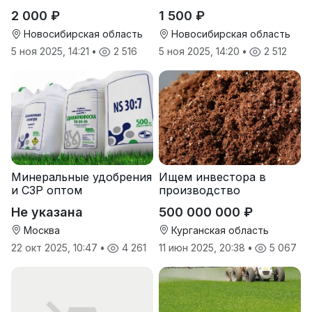
2 000 ₽
1 500 ₽
Новосибирская область
Новосибирская область
5 ноя 2025, 14:21
•
2 516
5 ноя 2025, 14:20
•
2 512
Минеральные удобрения
Ищем инвестора в
и СЗР оптом
производство
природных
Не указана
500 000 000 ₽
почвоулучшителей
Москва
Курганская область
22 окт 2025, 10:47
•
4 261
11 июн 2025, 20:38
•
5 067