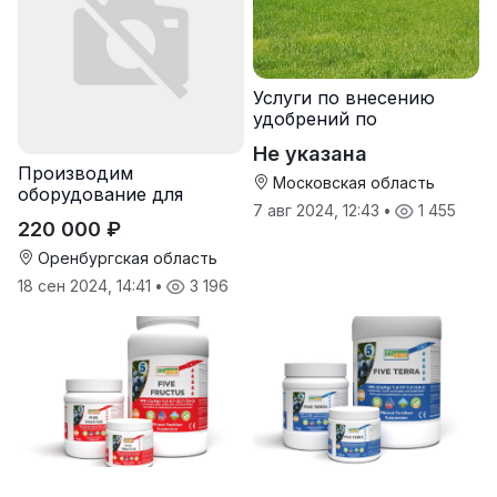
Услуги по внесению
удобрений по
переувлажненному
Не указана
грунту, услуги по
Производим
опрыскиванию полей,
Московская область
оборудование для
услуги пневмо
7 авг 2024, 12:43
•
1 455
гранулирования корма
220 000 ₽
Оренбургская область
18 сен 2024, 14:41
•
3 196
Гелевые удобрения
Гелевые удобрения