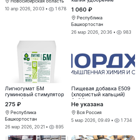
Новосибирская область
10 апр 2026, 20:03
•
1 678
1 060 ₽
Республика
Башкортостан
26 мар 2026, 20:36
•
983
Лигногумат БМ
Пищевая добавка Е509
гуминовый стимулятор
(хлористый кальций)
роста (гумат калия с
CaCl2
275 ₽
Не указана
фульвовыми кислотами)
Республика
Вся Россия
Башкортостан
5 мар 2026, 09:49
•
1 734
26 мар 2026, 20:21
•
895