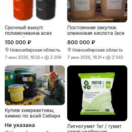
Срочный выкуп:
Постоянная закупка:
полимочевина всех
олеиновая кислота (все
типов, Эластоплан,
виды, склады,
150 000 ₽
800 000 ₽
Экстраплан
просрочка)
Новосибирская область
Новосибирская область
7 июн 2026, 16:32
•
2 209
7 июн 2026, 16:31
•
2 043
Купим химреактивы,
химию по всей Сибири
Не указана
Лигногумат 1кг / гумат
калия удобрение