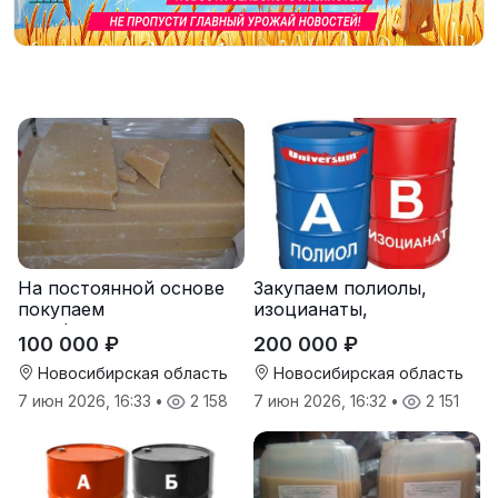
На постоянной основе
Закупаем полиолы,
покупаем
изоцианаты,
парафиносодержащие
компоненты для
100 000 ₽
200 000 ₽
продукты
пенополиуретана (ППУ)
Новосибирская область
Новосибирская область
7 июн 2026, 16:33
•
2 158
7 июн 2026, 16:32
•
2 151