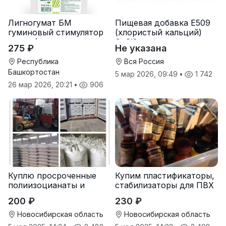
Лигногумат БМ
Пищевая добавка Е509
гуминовый стимулятор
(хлористый кальций)
роста (гумат калия с
CaCl2
275 ₽
Не указана
фульвовыми кислотами)
Республика
Вся Россия
Башкортостан
5 мар 2026, 09:49
•
1 742
26 мар 2026, 20:21
•
906
Куплю просроченные
Купим пластификаторы,
полиизоцианаты и
стабилизаторы для ПВХ
полиолы
200 ₽
230 ₽
Новосибирская область
Новосибирская область