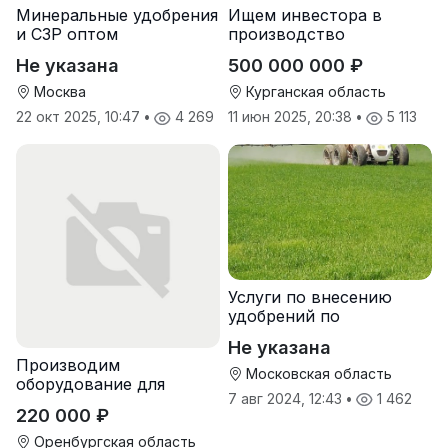
Минеральные удобрения
Ищем инвестора в
и СЗР оптом
производство
природных
Не указана
500 000 000 ₽
почвоулучшителей
Москва
Курганская область
22 окт 2025, 10:47
•
4 269
11 июн 2025, 20:38
•
5 113
Услуги по внесению
удобрений по
переувлажненному
Не указана
грунту, услуги по
Производим
опрыскиванию полей,
Московская область
оборудование для
услуги пневмо
7 авг 2024, 12:43
•
1 462
гранулирования корма
220 000 ₽
Оренбургская область