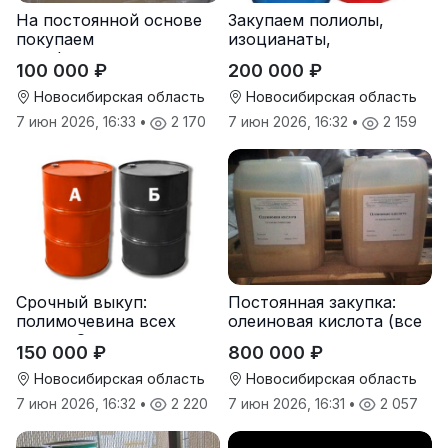
На постоянной основе
Закупаем полиолы,
покупаем
изоцианаты,
парафиносодержащие
компоненты для
100 000 ₽
200 000 ₽
продукты
пенополиуретана (ППУ)
Новосибирская область
Новосибирская область
7 июн 2026, 16:33
•
2 170
7 июн 2026, 16:32
•
2 159
Срочный выкуп:
Постоянная закупка:
полимочевина всех
олеиновая кислота (все
типов, Эластоплан,
виды, склады,
150 000 ₽
800 000 ₽
Экстраплан
просрочка)
Новосибирская область
Новосибирская область
7 июн 2026, 16:32
•
2 220
7 июн 2026, 16:31
•
2 057