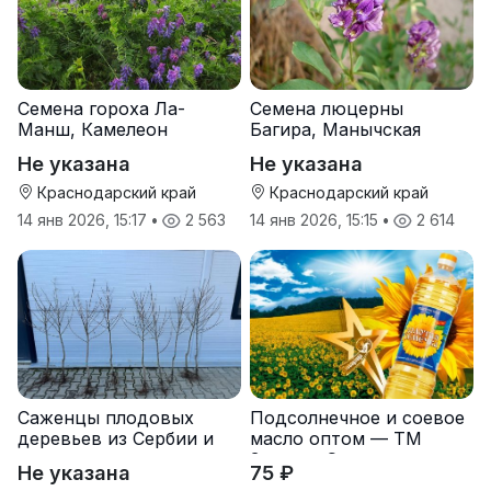
Семена гороха Ла-
Семена люцерны
Манш, Камелеон
Багира, Манычская
Не указана
Не указана
Краснодарский край
Краснодарский край
14 янв 2026, 15:17
•
2 563
14 янв 2026, 15:15
•
2 614
Саженцы плодовых
Подсолнечное и соевое
деревьев из Сербии и
масло оптом — ТМ
услуги прививки
Золотая Семечка
Не указана
75 ₽