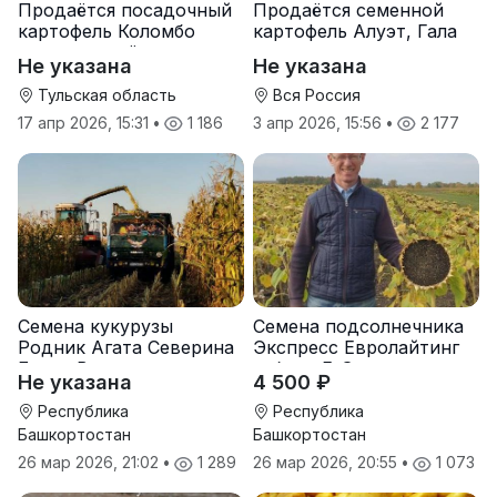
Продаётся посадочный
Продаётся семенной
картофель Коломбо
картофель Алуэт, Гала
оптом от трёх тонн
оптом от производителя
Не указана
Не указана
Тульская область
Вся Россия
17 апр 2026, 15:31
•
1 186
3 апр 2026, 15:56
•
2 177
Семена кукурузы
Семена подсолнечника
Родник Агата Северина
Экспресс Евролайтинг
Берта Вилора
гибрид F-G+
Не указана
4 500 ₽
Прохладненский Дарина
Росс Машук Катерина
Республика
Республика
Башкортостан
Башкортостан
26 мар 2026, 21:02
•
1 289
26 мар 2026, 20:55
•
1 073