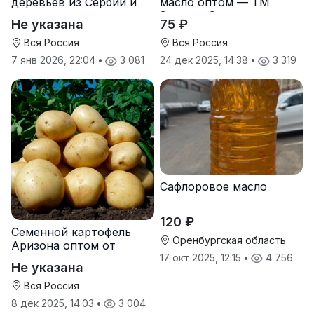
деревьев из Сербии и
масло оптом — ТМ
услуги прививки
Золотая Семечка
Не указана
75 ₽
Вся Россия
Вся Россия
7 янв 2026, 22:04
•
3 081
24 дек 2025, 14:38
•
3 319
Сафлоровое масло
120 ₽
Семенной картофель
Оренбургская область
Аризона оптом от
производителя
17 окт 2025, 12:15
•
4 756
Не указана
Вся Россия
8 дек 2025, 14:03
•
3 004