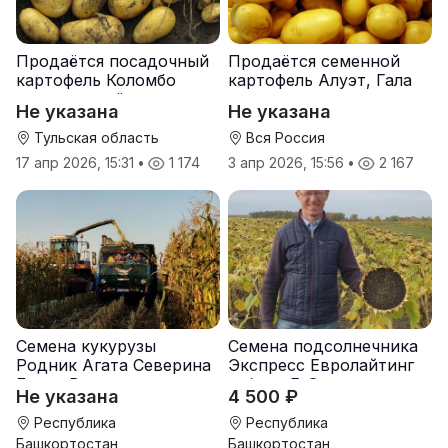
Продаётся посадочный
Продаётся семенной
картофель Коломбо
картофель Алуэт, Гала
оптом от трёх тонн
оптом от производителя
Не указана
Не указана
Тульская область
Вся Россия
17 апр 2026, 15:31
•
1 174
3 апр 2026, 15:56
•
2 167
Семена кукурузы
Семена подсолнечника
Родник Агата Северина
Экспресс Евролайтинг
Берта Вилора
гибрид F-G+
Не указана
4 500 ₽
Прохладненский Дарина
Росс Машук Катерина
Республика
Республика
Башкортостан
Башкортостан