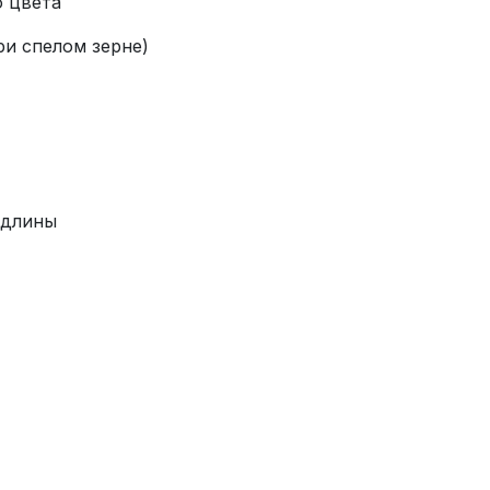
о цвета
ри спелом зерне)
 длины