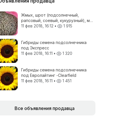
Объявления продавца
Жмых, шрот (подсолнечный,
рапсовый, соевый, кукурузный), мел
кормовой, отруби пшеничные, жом
11 фев 2018, 16:12
•
1 915
свекловичный, соя полножирная,
ЗЦМ, Пеллеты топливные
Гибриды семена подсолнечника
под Экспресс
11 фев 2018, 16:11
•
1 320
Гибриды семена подсолнечника
под Евролайтинг -Сlearfield
11 фев 2018, 16:11
•
1 451
Все объявления продавца