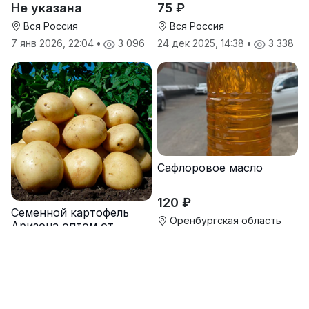
Не указана
75 ₽
Вся Россия
Вся Россия
7 янв 2026, 22:04
•
3 096
24 дек 2025, 14:38
•
3 338
Сафлоровое масло
120 ₽
Семенной картофель
Оренбургская область
Аризона оптом от
производителя
17 окт 2025, 12:15
•
4 774
Не указана
Вся Россия
8 дек 2025, 14:03
•
3 017