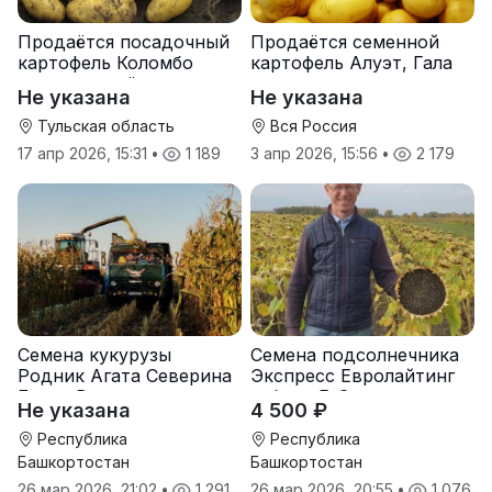
Продаётся посадочный
Продаётся семенной
картофель Коломбо
картофель Алуэт, Гала
оптом от трёх тонн
оптом от производителя
Не указана
Не указана
Тульская область
Вся Россия
17 апр 2026, 15:31
•
1 189
3 апр 2026, 15:56
•
2 179
Семена кукурузы
Семена подсолнечника
Родник Агата Северина
Экспресс Евролайтинг
Берта Вилора
гибрид F-G+
Не указана
4 500 ₽
Прохладненский Дарина
Росс Машук Катерина
Республика
Республика
Башкортостан
Башкортостан
26 мар 2026, 21:02
•
1 291
26 мар 2026, 20:55
•
1 076