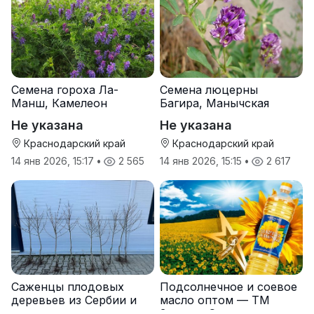
Семена гороха Ла-
Семена люцерны
Манш, Камелеон
Багира, Манычская
Не указана
Не указана
Краснодарский край
Краснодарский край
14 янв 2026, 15:17
•
2 565
14 янв 2026, 15:15
•
2 617
Саженцы плодовых
Подсолнечное и соевое
деревьев из Сербии и
масло оптом — ТМ
услуги прививки
Золотая Семечка