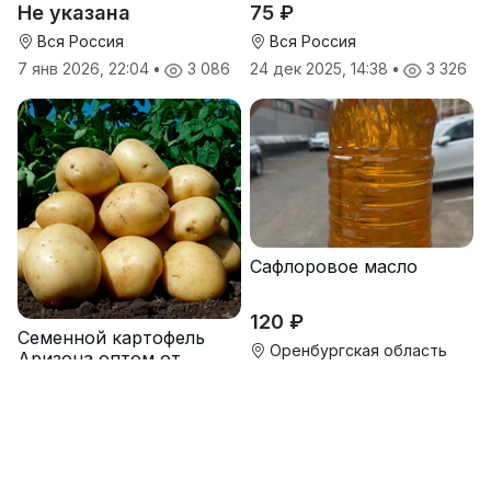
Не указана
75 ₽
Вся Россия
Вся Россия
7 янв 2026, 22:04
•
3 086
24 дек 2025, 14:38
•
3 326
Сафлоровое масло
120 ₽
Семенной картофель
Оренбургская область
Аризона оптом от
производителя
17 окт 2025, 12:15
•
4 766
Не указана
Вся Россия
8 дек 2025, 14:03
•
3 009