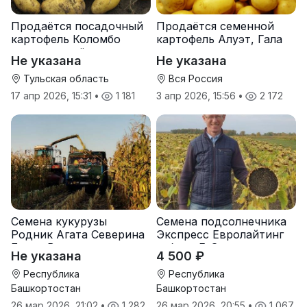
Продаётся посадочный
Продаётся семенной
картофель Коломбо
картофель Алуэт, Гала
оптом от трёх тонн
оптом от производителя
Не указана
Не указана
Тульская область
Вся Россия
17 апр 2026, 15:31
•
1 181
3 апр 2026, 15:56
•
2 172
Семена кукурузы
Семена подсолнечника
Родник Агата Северина
Экспресс Евролайтинг
Берта Вилора
гибрид F-G+
Не указана
4 500 ₽
Прохладненский Дарина
Росс Машук Катерина
Республика
Республика
Башкортостан
Башкортостан
26 мар 2026, 21:02
•
1 282
26 мар 2026, 20:55
•
1 067