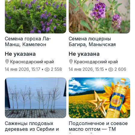
Семена гороха Ла-
Семена люцерны
Манш, Камелеон
Багира, Манычская
Не указана
Не указана
Краснодарский край
Краснодарский край
14 янв 2026, 15:17
•
2 558
14 янв 2026, 15:15
•
2 606
Саженцы плодовых
Подсолнечное и соевое
деревьев из Сербии и
масло оптом — ТМ
услуги прививки
Золотая Семечка