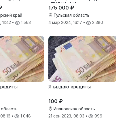
«ТУЛКА-3/4»
₽
175 000 ₽
рский край
Тульская область
 11:42
•
1 563
4 мар 2024, 16:17
•
2 380
кредиты
Я выдаю кредиты
100 ₽
 область
Ивановская область
 08:16
•
1 048
21 сен 2023, 08:03
•
996