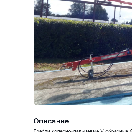
Описание
Грабли колесно-пальцевые V-образные G