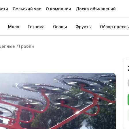
ости
Сельский час
О компании
Доска объявлений
Мясо
Техника
Овощи
Фрукты
Обзор пресс
цепные
/
Грабли