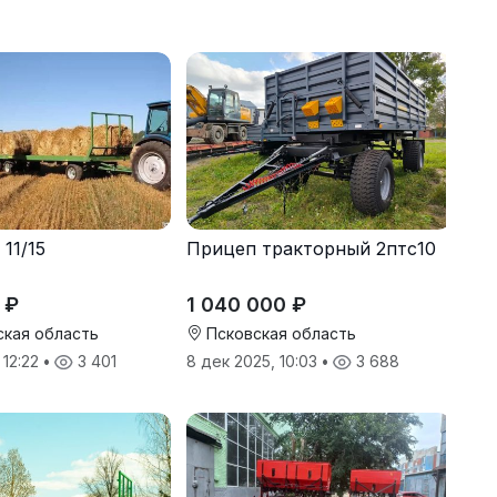
11/15
Прицеп тракторный 2птс10
 ₽
1 040 000 ₽
кая область
Псковская область
 12:22
•
3 401
8 дек 2025, 10:03
•
3 688