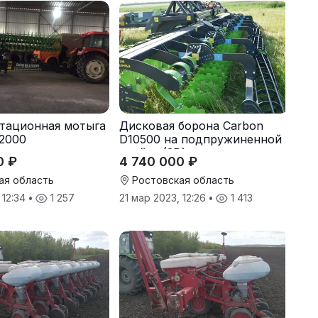
тационная мотыга
Дисковая борона Carbon
2000
D10500 на подпружиненной
стойке (3D)
0 ₽
4 740 000 ₽
ая область
Ростовская область
 12:34
•
1 257
21 мар 2023, 12:26
•
1 413