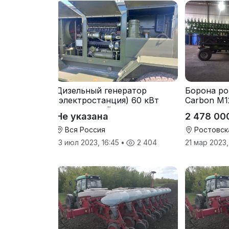
Дизельный генератор
Борона ро
(электростанция) 60 кВт
Carbon М1
-автономный источник
Не указана
2 478 00
электроэнергии
Вся Россия
Ростовск
13 июл 2023, 16:45
•
2 404
21 мар 2023,