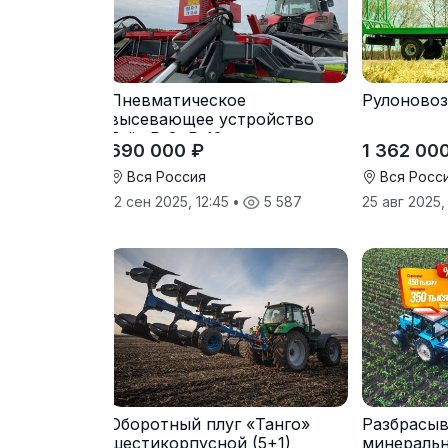
Пневматическое
Рулоновоз
высевающее устройство
Folio R-8, R-12
690 000 ₽
1 362 00
Вся Россия
Вся Росс
12 сен 2025, 12:45
•
5 587
25 авг 2025
Оборотный плуг «Танго»
Разбрасыв
шестикорпусной (5+1)
минераль