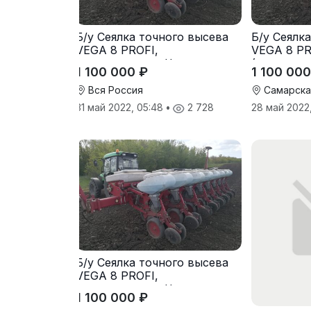
Б/у Сеялка точного высева
Б/у Сеялк
VEGA 8 PROFI,
VEGA 8 PR
(производство Червона
(производ
1 100 000 ₽
1 100 000
Зирка), 2016 г., в отличном
Зирка), 20
состоянии
состоянии
Вся Россия
Самарска
31 май 2022, 05:48
•
2 728
28 май 2022
Б/у Сеялка точного высева
VEGA 8 PROFI,
(производство Червона
1 100 000 ₽
Зирка), 2016 г, в отличном