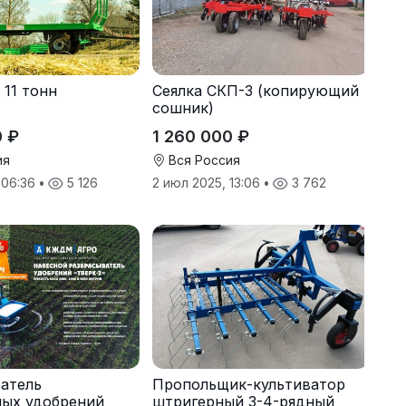
 11 тонн
Сеялка СКП-3 (копирующий
сошник)
0 ₽
1 260 000 ₽
ия
Вся Россия
, 06:36
•
5 126
2 июл 2025, 13:06
•
3 762
атель
Пропольщик-культиватор
ных удобрений
штригерный 3-4-рядный