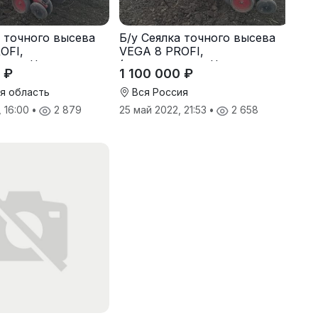
а точного высева
Б/у Сеялка точного высева
OFI,
VEGA 8 PROFI,
ство Червона
(производство Червона
 ₽
1 100 000 ₽
16 г., в отличном
Зирка), 2016 г., в отличном
состоянии
я область
Вся Россия
, 16:00
•
2 879
25 май 2022, 21:53
•
2 658