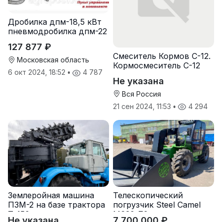
Дробилка дпм-18,5 кВт
пневмодробилка дпм-22
127 877 ₽
Смеситель Кормов С-12.
Московская область
Кормосмеситель С-12
6 окт 2024, 18:52
•
4 787
Не указана
Вся Россия
21 сен 2024, 11:53
•
4 294
Землеройная машина
Телескопический
ПЗМ-2 на базе трактора
погрузчик Steel Camel
Т-150 с хранения
M630-70
Не указана
7 700 000 ₽