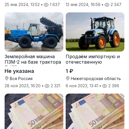
25 янв 2024, 13:52
•
1 637
12 янв 2024, 16:56
•
2 347
Землеройная машина
Продаём импортную и
ПЗМ-2 на базе трактора
отечественную
Т-155
агротехнику и запчасти
Не указана
1 ₽
к ней
Вся Россия
Нижегородская область
28 ноя 2023, 16:20
•
2 321
6 ноя 2023, 13:41
•
2 396