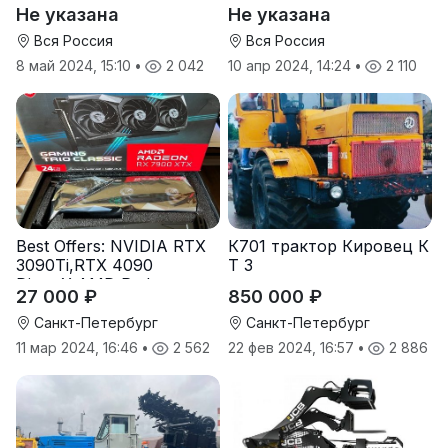
Не указана
Не указана
Вся Россия
Вся Россия
8 май 2024, 15:10
•
2 042
10 апр 2024, 14:24
•
2 110
Best Offers: NVIDIA RTX
К701 трактор Кировец К
3090Ti,RTX 4090
Т З
DirectX,AMD Radeon
27 000 ₽
850 000 ₽
RX7900
Санкт-Петербург
Санкт-Петербург
11 мар 2024, 16:46
•
2 562
22 фев 2024, 16:57
•
2 886