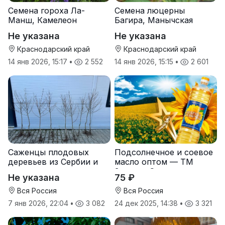
Семена гороха Ла-
Семена люцерны
Манш, Камелеон
Багира, Манычская
Не указана
Не указана
Краснодарский край
Краснодарский край
14 янв 2026, 15:17
•
2 552
14 янв 2026, 15:15
•
2 601
Саженцы плодовых
Подсолнечное и соевое
деревьев из Сербии и
масло оптом — ТМ
услуги прививки
Золотая Семечка
Не указана
75 ₽
Вся Россия
Вся Россия
7 янв 2026, 22:04
•
3 082
24 дек 2025, 14:38
•
3 321