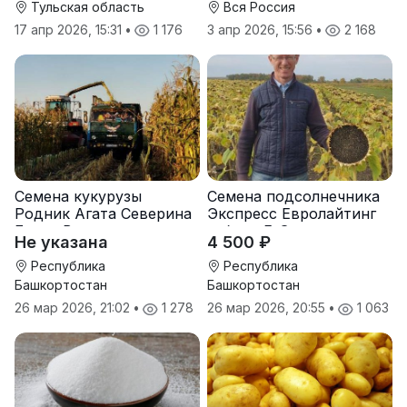
Тульская область
Вся Россия
17 апр 2026, 15:31
•
1 176
3 апр 2026, 15:56
•
2 168
Семена кукурузы
Семена подсолнечника
Родник Агата Северина
Экспресс Евролайтинг
Берта Вилора
гибрид F-G+
Не указана
4 500 ₽
Прохладненский Дарина
Росс Машук Катерина
Республика
Республика
Башкортостан
Башкортостан
26 мар 2026, 21:02
•
1 278
26 мар 2026, 20:55
•
1 063