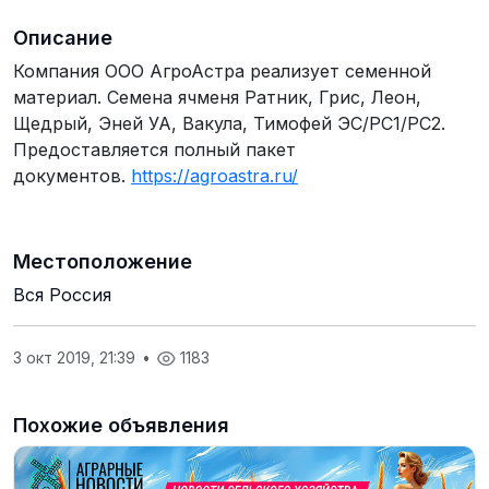
Описание
Компания ООО АгроАстра реализует семенной
материал. Семена ячменя Ратник, Грис, Леон,
Щедрый, Эней УА, Вакула, Тимофей ЭС/РС1/РС2.
Предоставляется полный пакет
документов.
https://agroastra.ru/
Местоположение
Вся Россия
3 окт 2019, 21:39
•
1183
Похожие объявления