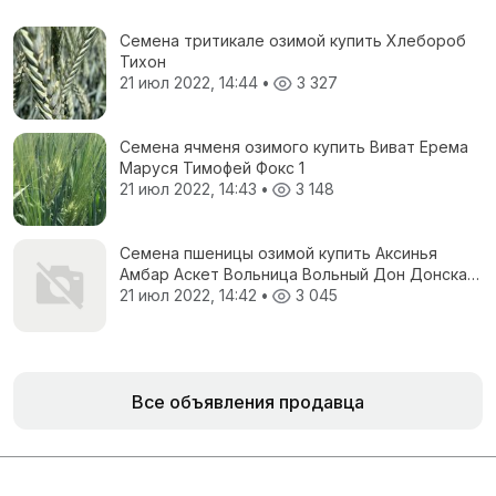
Семена тритикале озимой купить Хлебороб
Тихон
21 июл 2022, 14:44
•
3 327
Семена ячменя озимого купить Виват Ерема
Маруся Тимофей Фокс 1
21 июл 2022, 14:43
•
3 148
Семена пшеницы озимой купить Аксинья
Амбар Аскет Вольница Вольный Дон Донская
Степь
21 июл 2022, 14:42
•
3 045
Все объявления продавца