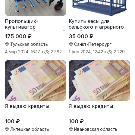
Пропольщик-
Купить весы для
культиватор
сельского и аграрного
штригерный 3-4-рядный
хозяйства от
175 000 ₽
35 000 ₽
«ТУЛКА-3/4»
производителя
Тульская область
Санкт-Петербург
4 мар 2024, 16:17
•
2 382
1 фев 2024, 12:42
•
2 229
Я выдаю кредиты
Я выдаю кредиты
100 ₽
100 ₽
Липецкая область
Ивановская область