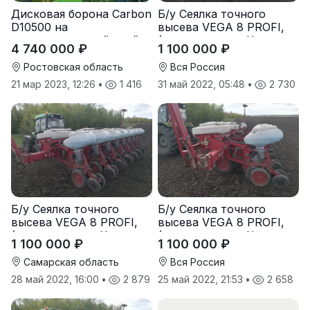
Дисковая борона Carbon
Б/у Сеялка точного
D10500 на
высева VEGA 8 PROFI,
подпружиненной стойке
(производство Червона
4 740 000 ₽
1 100 000 ₽
(3D)
Зирка), 2016 г., в
отличном состоянии
Ростовская область
Вся Россия
21 мар 2023, 12:26
•
1 416
31 май 2022, 05:48
•
2 730
Б/у Сеялка точного
Б/у Сеялка точного
высева VEGA 8 PROFI,
высева VEGA 8 PROFI,
(производство Червона
(производство Червона
1 100 000 ₽
1 100 000 ₽
Зирка), 2016 г., в
Зирка), 2016 г., в
отличном состоянии
отличном состоянии
Самарская область
Вся Россия
28 май 2022, 16:00
•
2 879
25 май 2022, 21:53
•
2 658