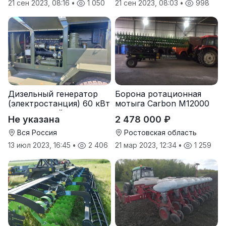
21 сен 2023, 08:16
•
1 050
21 сен 2023, 08:03
•
998
Дизельный генератор
Борона ротационная
(электростанция) 60 кВт
мотыга Carbon М12000
-автономный источник
Не указана
2 478 000 ₽
электроэнергии
Вся Россия
Ростовская область
13 июл 2023, 16:45
•
2 406
21 мар 2023, 12:34
•
1 259