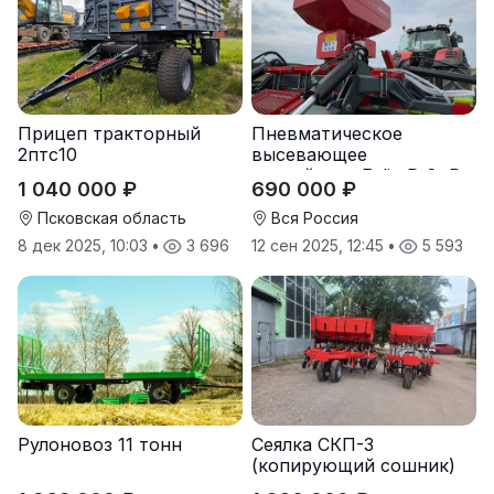
Прицеп тракторный
Пневматическое
2птс10
высевающее
устройство Folio R-8, R-
1 040 000 ₽
690 000 ₽
12
Псковская область
Вся Россия
8 дек 2025, 10:03
•
3 696
12 сен 2025, 12:45
•
5 593
Рулоновоз 11 тонн
Сеялка СКП-3
(копирующий сошник)