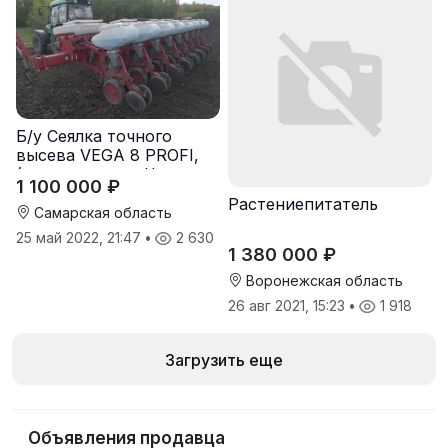
Б/у Сеялка точного
высева VEGA 8 PROFI,
(производство Червона
1 100 000 ₽
Зирка), 2016 г, в
Растениепитатель
отличном состоянии
Самарская область
25 май 2022, 21:47
•
2 630
1 380 000 ₽
Воронежская область
26 авг 2021, 15:23
•
1 918
Загрузить еще
Объявления продавца