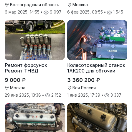
Волгоградская область
Москва
6 мар 2025, 14:55
•
9 097
6 фев 2025, 08:55
•
1 545
Ремонт форсунок
Колесотокарный станок
Ремонт ТНВД
1АК200 для обточки
колес вагонов и
9 000 ₽
3 360 200 ₽
тепловозов без выкатки
Москва
Вся Россия
29 янв 2025, 13:38
•
2 152
1 янв 2025, 17:39
•
3 337