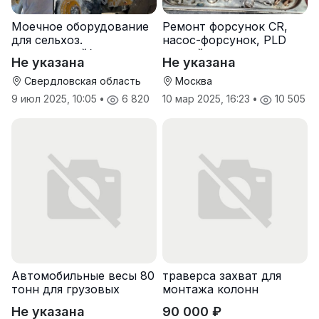
Моечное оборудование
Ремонт форсунок CR,
для сельхоз.
насос-форсунок, PLD
предприятий/
секций
Не указана
Не указана
фермерских хоз-в
Свердловская область
Москва
9 июл 2025, 10:05
•
6 820
10 мар 2025, 16:23
•
10 505
Автомобильные весы 80
траверса захват для
тонн для грузовых
монтажа колонн
машин
Не указана
90 000 ₽