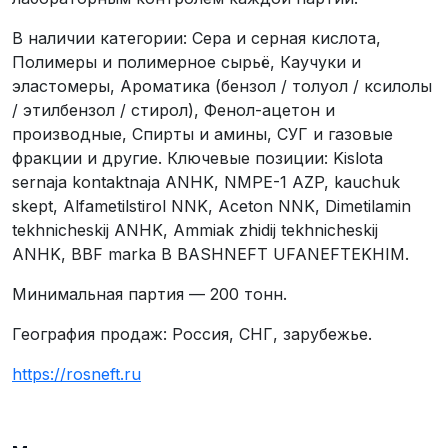
В наличии категории: Сера и серная кислота,
Полимеры и полимерное сырьё, Каучуки и
эластомеры, Ароматика (бензол / толуол / ксилолы
/ этилбензол / стирол), Фенол-ацетон и
производные, Спирты и амины, СУГ и газовые
фракции и другие. Ключевые позиции: Kislota
sernaja kontaktnaja ANHK, NMPE-1 AZP, kauchuk
skept, Alfametilstirol NNK, Aceton NNK, Dimetilamin
tekhnicheskij ANHK, Ammiak zhidij tekhnicheskij
ANHK, BBF marka B BASHNEFT UFANEFTEKHIM.
Минимальная партия — 200 тонн.
География продаж: Россия, СНГ, зарубежье.
https://rosneft.ru