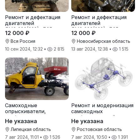
Ремонт и дефектация
Ремонт и дефектация
двигателей
двигателей
ЯМЗ-236(238), Д65,
ЯМЗ-236(238), Д65,
12 000 ₽
12 000 ₽
ЯАЗ-204, 4ч-8,5/11, ЗИЛ
ЯАЗ-204, 4ч-8,5/11, ЗИЛ
Вся Россия
Новосибирская область
10 сен 2024, 12:32
•
2 815
13 авг 2024, 12:38
•
1 515
Самоходные
Ремонт и модернизация
опрыскиватели,
самоходных
разбрасыватели,
разбрасывателей,
Не указана
Не указана
ремонт, модернизация,
опрыскивателей
увеличение
Липецкая область
Ростовская область
грузоподъемности
7 авг 2024, 11:01
•
1 526
7 авг 2024, 10:50
•
1 391