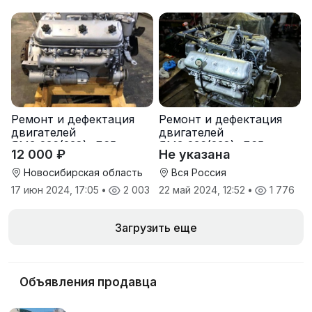
Ремонт и дефектация
Ремонт и дефектация
двигателей
двигателей
ЯМЗ-236(238), Д65,
ЯМЗ-236(238), Д65,
12 000 ₽
Не указана
ЯАЗ-204, 4ч-8,5/11, ЗИЛ
ЯАЗ-204, 4ч-8,5/11, ЗИЛ
Новосибирская область
Вся Россия
17 июн 2024, 17:05
•
2 003
22 май 2024, 12:52
•
1 776
Загрузить еще
Объявления продавца