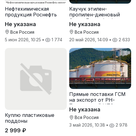
Нефтехимическая
Каучук этилен-
продукция Роснефть
пропилен-диеновый
оптом
Скэпт-Башнефть/
Не указана
Не указана
Роснефть
Вся Россия
Вся Россия
5 июн 2026, 10:25
•
1 774
20 май 2026, 14:09
•
2 633
Прямые поставки ГСМ
на экспорт от РН-
Туапсинский НПЗ
Не указана
Куплю пластиковые
Вся Россия
поддоны
3 май 2026, 10:38
•
2 978
2 999 ₽