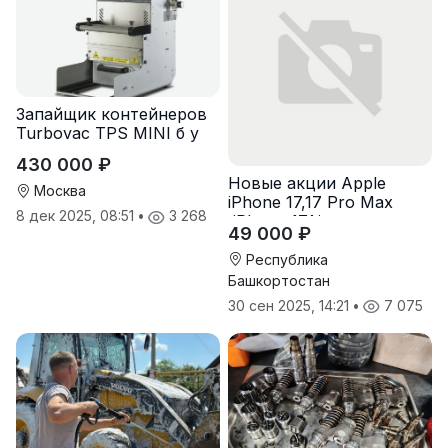
Запайщик контейнеров
Turbovac TPS MINI б у
430 000 ₽
Новые акции Apple
Москва
iPhone 17,17 Pro Max
8 дек 2025, 08:51
•
3 268
,iPhone 17Air,
49 000 ₽
разблокирован ios26
Республика
Башкортостан
30 сен 2025, 14:21
•
7 075