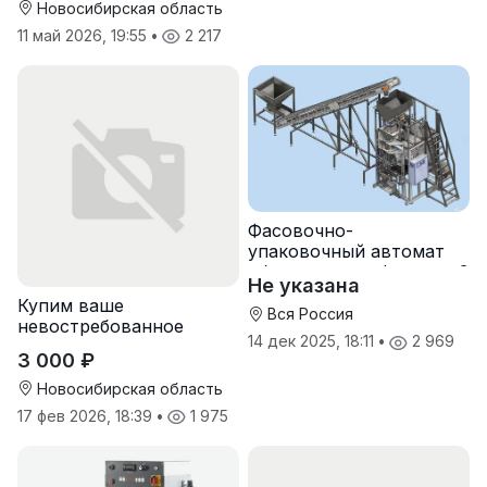
Новосибирская область
11 май 2026, 19:55
•
2 217
Фасовочно-
упаковочный автомат
оборудование фасовки 3
Не указана
кг, 5 кг, 10 кг
Купим ваше
Вся Россия
невостребованное
14 дек 2025, 18:11
•
2 969
складское
3 000 ₽
оборудование и
инвентарь
Новосибирская область
17 фев 2026, 18:39
•
1 975