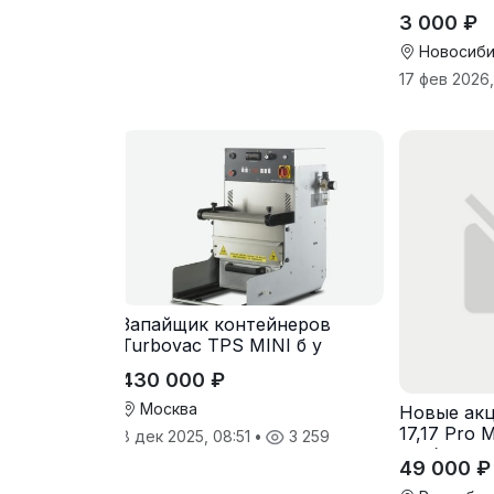
складское
3 000 ₽
инвентар
Новосиби
17 фев 2026,
Запайщик контейнеров
Turbovac TPS MINI б у
430 000 ₽
Москва
Новые акц
17,17 Pro M
8 дек 2025, 08:51
•
3 259
разблокир
49 000 ₽