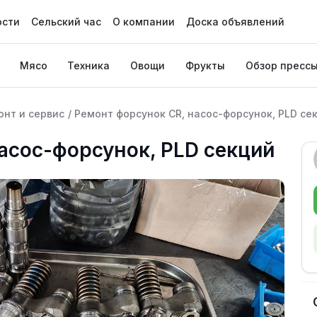
ости
Сельский час
О компании
Доска объявлений
Мясо
Техника
Овощи
Фрукты
Обзор пресс
онт и сервис
/
Ремонт форсунок CR, насос-форсунок, PLD се
асос-форсунок, PLD секций