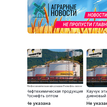
Нефтехимическая продукция
Каучук эт
Роснефть оптом
диеновый
Роснефть
Не указана
Не указа