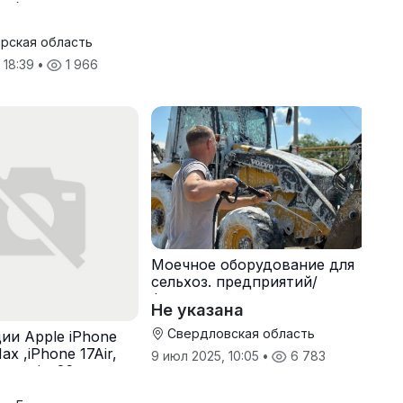
 оборудование и
ь
рская область
 18:39
•
1 966
Моечное оборудование для
сельхоз. предприятий/
фермерских хоз-в
Не указана
Свердловская область
ии Apple iPhone
ax ,iPhone 17Air,
9 июл 2025, 10:05
•
6 783
ован ios26