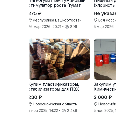
Лигногумат БМ гуминовый
Пищевая д
стимулятор роста (гумат
(хлористы
калия с фульвовыми
275 ₽
Не указа
кислотами)
Республика Башкортостан
Вся Росс
26 мар 2026, 20:21
•
896
5 мар 2026,
Купим пластификаторы,
Закупим у
стабилизаторы для ПВХ
Химическ
230 ₽
2 000 ₽
Новосибирская область
Новосиби
5 ноя 2025, 14:22
•
2 489
5 ноя 2025, 