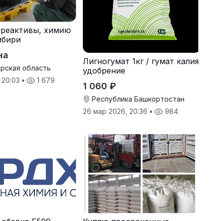
мреактивы, химию
ибири
на
Лигногумат 1кг / гумат калия
рская область
удобрение
, 20:03
•
1 679
1 060 ₽
Республика Башкортостан
26 мар 2026, 20:36
•
984