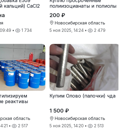
обавка Е509
Куплю просроченные
й кальций) CaCl2
полиизоцианаты и полиолы
на
200 ₽
ия
Новосибирская область
 09:49
•
1 734
5 ноя 2025, 14:24
•
2 479
тилизируем
Купим Олово (палочки) чда
ие реактивы
1 500 ₽
рская область
Новосибирская область
14:21
•
2 517
5 ноя 2025, 14:20
•
2 513