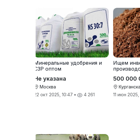
Минеральные удобрения и
Ищем инв
СЗР оптом
производ
почвоулу
Не указана
500 000 
Москва
Курганск
22 окт 2025, 10:47
•
4 261
11 июн 2025,