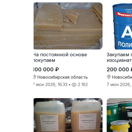
На постоянной основе
Закупаем 
покупаем
изоцианат
парафиносодержащие
для пеноп
100 000 ₽
200 000 
продукты
Новосибирская область
Новосиби
7 июн 2026, 16:33
•
2 162
7 июн 2026,