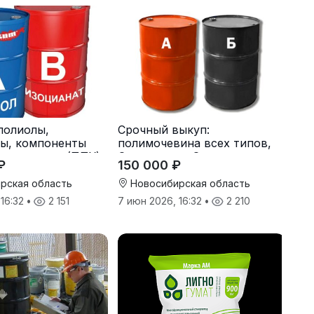
полиолы,
Срочный выкуп:
ы, компоненты
полимочевина всех типов,
олиуретана (ППУ)
Эластоплан, Экстраплан
₽
150 000 ₽
рская область
Новосибирская область
 16:32
•
2 151
7 июн 2026, 16:32
•
2 210