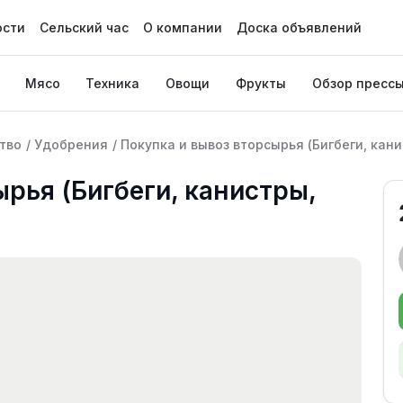
ости
Сельский час
О компании
Доска объявлений
Мясо
Техника
Овощи
Фрукты
Обзор пресс
тво
/
Удобрения
/
Покупка и вывоз вторсырья (Бигбеги, канис
ырья (Бигбеги, канистры,