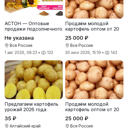
АСТОН — Оптовые
Продаём молодой
продажи подсолнечного
картофель оптом от 20
масла от завода.
тонн от производителя
Не указана
25 000 ₽
Экспорт
Вся Россия
Вся Россия
1 авг 2026, 08:23
•
132
30 июл 2026, 15:19
•
143
Предлагаем картофель
Продаём молодой
урожай 2026 года
картофель оптом от 20
тонн от производителя
35 ₽
25 000 ₽
Алтайский край
Вся Россия