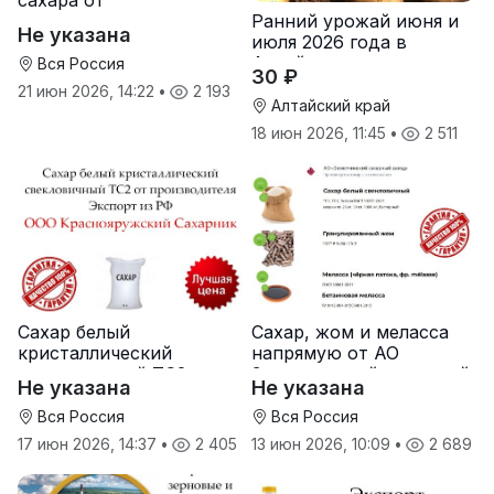
сахара от
Ранний урожай июня и
производителя
Не указана
июля 2026 года в
Хохольский сахарный
Алтайском крае
комбинат
Вся Россия
30 ₽
21 июн 2026, 14:22
•
2 193
Алтайский край
18 июн 2026, 11:45
•
2 511
Сахар белый
Сахар, жом и меласса
кристаллический
напрямую от АО
свекловичный ТС2 от
Земетчинский сахарный
Не указана
Не указана
производителя
завод
Вся Россия
Вся Россия
17 июн 2026, 14:37
•
2 405
13 июн 2026, 10:09
•
2 689