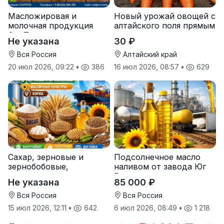
Масложировая и
Новый урожай овощей с
молочная продукция
алтайского поля прямым
СолПро — экспортные
оптом
Не указана
30 ₽
поставки
Вся Россия
Алтайский край
20 июл 2026, 09:22
•
386
16 июл 2026, 08:57
•
629
Сахар, зерновые и
Подсолнечное масло
зернобобовые,
наливом от завода Юг
масличные культуры,
Руси
Не указана
85 000 ₽
корма
Вся Россия
Вся Россия
15 июл 2026, 12:11
•
642
6 июл 2026, 08:49
•
1 218