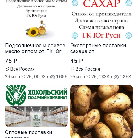
Подсолнечное и соевое
Экспортные поставки
масло оптом от ГК Юг
сахара от
Руси
производителя ГК Юг
75 ₽
45 ₽
Руси
Вся Россия
Вся Россия
29 июн 2026, 09:33
•
1 696
25 июн 2026, 13:38
•
1 898
Оптовые поставки