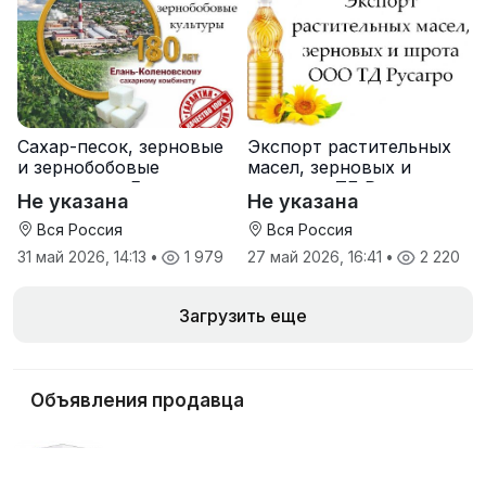
Сахар-песок, зерновые
Экспорт растительных
и зернобобовые
масел, зерновых и
культуры от Елань-
шрота от ТД Русагро
Не указана
Не указана
Коленовский СЗ
Вся Россия
Вся Россия
31 май 2026, 14:13
•
1 979
27 май 2026, 16:41
•
2 220
Загрузить еще
Объявления продавца
Упаковка капусты в пленку (АУПБ-200
Автоматический упаковщик капусты в пленку