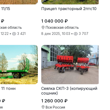
11/15
Прицеп тракторный 2птс10
 ₽
1 040 000 ₽
кая область
Псковская область
 12:22
•
3 421
8 дек 2025, 10:03
•
3 707
 11 тонн
Сеялка СКП-3 (копирующий
сошник)
0 ₽
1 260 000 ₽
ия
Вся Россия