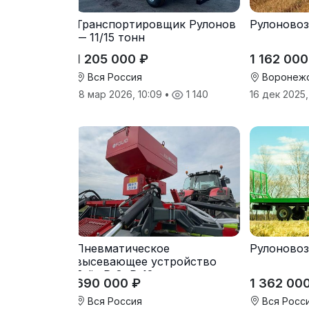
Транспортировщик Рулонов
Рулоновоз 
— 11/15 тонн
1 205 000 ₽
1 162 000
Вся Россия
Воронежс
18 мар 2026, 10:09
•
1 140
16 дек 2025,
Пневматическое
Рулоновоз
высевающее устройство
Folio R-8, R-12
690 000 ₽
1 362 00
Вся Россия
Вся Росс