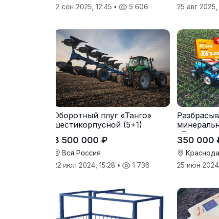
12 сен 2025, 12:45
•
5 606
25 авг 2025
Оборотный плуг «Танго»
Разбрасыв
шестикорпусной (5+1)
минераль
«Тверк»
3 500 000 ₽
350 000 
Вся Россия
Краснода
22 июл 2024, 15:28
•
1 736
25 июн 2024,