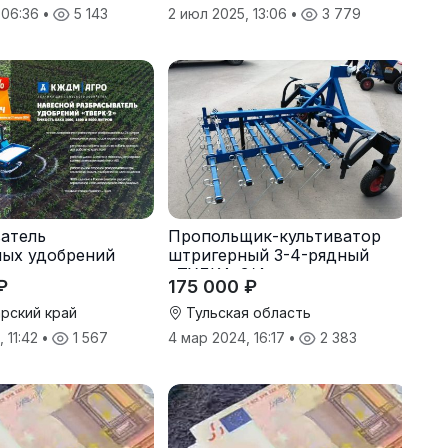
, 06:36
•
5 143
2 июл 2025, 13:06
•
3 779
атель
Пропольщик-культиватор
ных удобрений
штригерный 3-4-рядный
«ТУЛКА-3/4»
₽
175 000 ₽
рский край
Тульская область
 11:42
•
1 567
4 мар 2024, 16:17
•
2 383