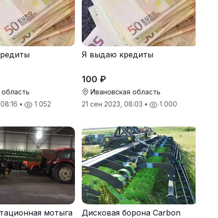
кредиты
Я выдаю кредиты
100 ₽
 область
Ивановская область
 08:16
•
1 052
21 сен 2023, 08:03
•
1 000
тационная мотыга
Дисковая борона Carbon