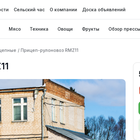
ости
Сельский час
О компании
Доска объявлений
Мясо
Техника
Овощи
Фрукты
Обзор пресс
цепные
/
Прицеп-рулоновоз RMZ11
11