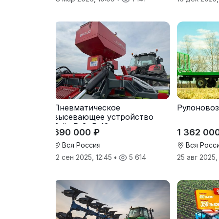
Пневматическое
Рулоновоз
высевающее устройство
Folio R-8, R-12
690 000 ₽
1 362 00
Вся Россия
Вся Росс
12 сен 2025, 12:45
•
5 614
25 авг 2025