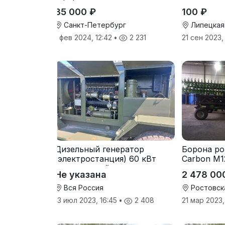
производителя
35 000 ₽
100 ₽
Санкт-Петербург
Липецкая
1 фев 2024, 12:42
•
2 231
21 сен 2023,
Дизельный генератор
Борона ро
(электростанция) 60 кВт
Carbon М1
-автономный источник
Не указана
2 478 00
электроэнергии
Вся Россия
Ростовск
13 июл 2023, 16:45
•
2 408
21 мар 2023,