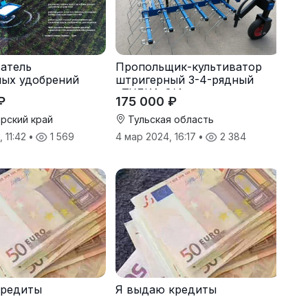
атель
Пропольщик-культиватор
ных удобрений
штригерный 3-4-рядный
«ТУЛКА-3/4»
₽
175 000 ₽
рский край
Тульская область
 11:42
•
1 569
4 мар 2024, 16:17
•
2 384
кредиты
Я выдаю кредиты