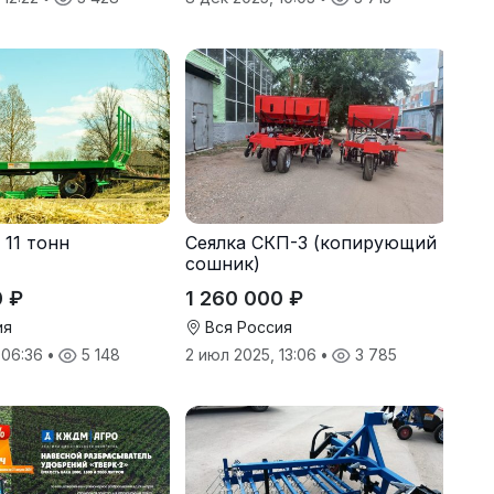
 11 тонн
Сеялка СКП-3 (копирующий
сошник)
0 ₽
1 260 000 ₽
ия
Вся Россия
, 06:36
•
5 148
2 июл 2025, 13:06
•
3 785