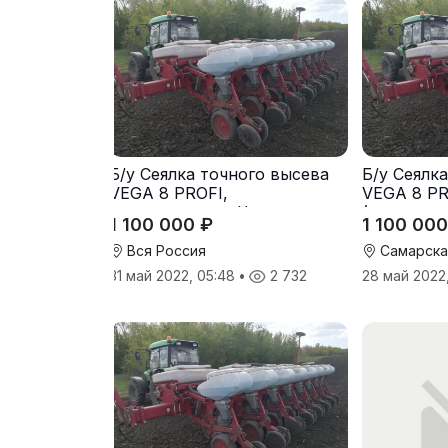
Б/у Сеялка точного высева
Б/у Сеялк
VEGA 8 PROFI,
VEGA 8 PR
(производство Червона
(производ
1 100 000 ₽
1 100 000
Зирка), 2016 г., в отличном
Зирка), 20
состоянии
состоянии
Вся Россия
Самарска
31 май 2022, 05:48
•
2 732
28 май 2022