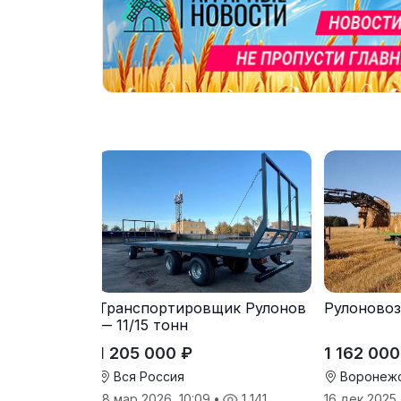
Транспортировщик Рулонов
Рулоновоз 
— 11/15 тонн
1 205 000 ₽
1 162 000
Вся Россия
Воронежс
18 мар 2026, 10:09
•
1 141
16 дек 2025,