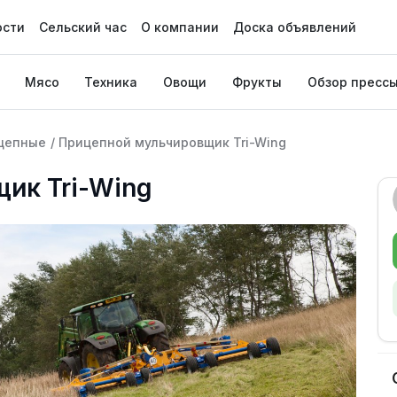
ости
Сельский час
О компании
Доска объявлений
Мясо
Техника
Овощи
Фрукты
Обзор пресс
цепные
/
Прицепной мульчировщик Tri-Wing
ик Tri-Wing