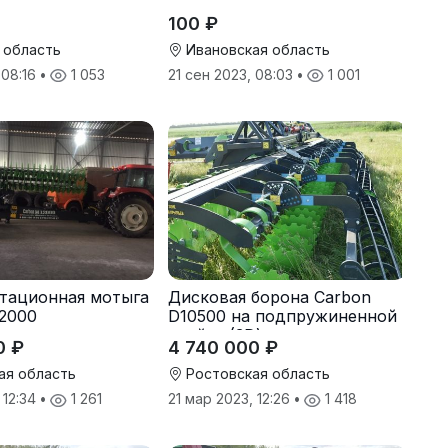
100 ₽
 область
Ивановская область
 08:16
•
1 053
21 сен 2023, 08:03
•
1 001
тационная мотыга
Дисковая борона Carbon
2000
D10500 на подпружиненной
стойке (3D)
0 ₽
4 740 000 ₽
ая область
Ростовская область
 12:34
•
1 261
21 мар 2023, 12:26
•
1 418