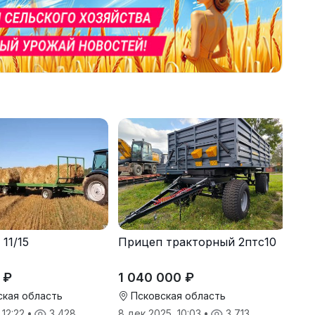
11/15
Прицеп тракторный 2птс10
 ₽
1 040 000 ₽
кая область
Псковская область
 12:22
•
3 428
8 дек 2025, 10:03
•
3 713