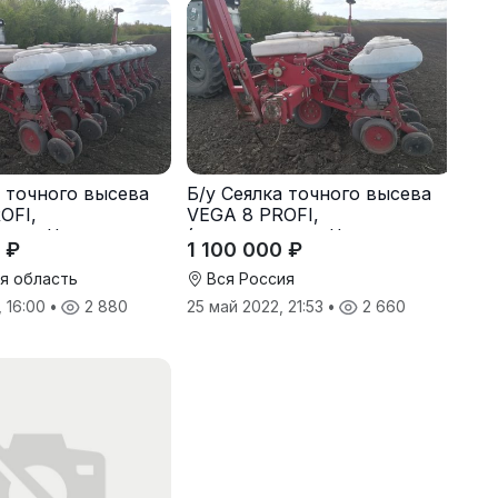
а точного высева
Б/у Сеялка точного высева
OFI,
VEGA 8 PROFI,
ство Червона
(производство Червона
 ₽
1 100 000 ₽
16 г., в отличном
Зирка), 2016 г., в отличном
состоянии
я область
Вся Россия
, 16:00
•
2 880
25 май 2022, 21:53
•
2 660